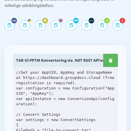
virkelige udviklingsbehov.
TAR til PPTM Konvertering via .NET REST API'er
//Get your AppSID, AppKey and StorageName
at https://dashboard.groupdocs.cloud (free
registration is required).
var configuration = new Configuration("App
SID", "AppKey");
var apiInstance = new ConversionApi(config
uration);
// Convert Settings
var settings = new ConvertSettings
{
FilePath = "file-to-convert.tar",