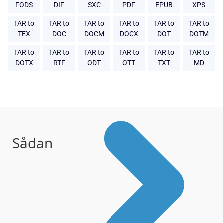
FODS
DIF
SXC
PDF
EPUB
XPS
TAR to
TAR to
TAR to
TAR to
TAR to
TAR to
TEX
DOC
DOCM
DOCX
DOT
DOTM
TAR to
TAR to
TAR to
TAR to
TAR to
TAR to
DOTX
RTF
ODT
OTT
TXT
MD
Sådan