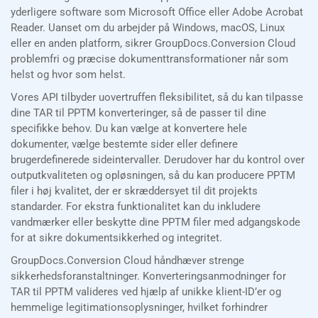
yderligere software som Microsoft Office eller Adobe Acrobat
Reader. Uanset om du arbejder på Windows, macOS, Linux
eller en anden platform, sikrer GroupDocs.Conversion Cloud
problemfri og præcise dokumenttransformationer når som
helst og hvor som helst.
Vores API tilbyder uovertruffen fleksibilitet, så du kan tilpasse
dine TAR til PPTM konverteringer, så de passer til dine
specifikke behov. Du kan vælge at konvertere hele
dokumenter, vælge bestemte sider eller definere
brugerdefinerede sideintervaller. Derudover har du kontrol over
outputkvaliteten og opløsningen, så du kan producere PPTM
filer i høj kvalitet, der er skræddersyet til dit projekts
standarder. For ekstra funktionalitet kan du inkludere
vandmærker eller beskytte dine PPTM filer med adgangskode
for at sikre dokumentsikkerhed og integritet.
GroupDocs.Conversion Cloud håndhæver strenge
sikkerhedsforanstaltninger. Konverteringsanmodninger for
TAR til PPTM valideres ved hjælp af unikke klient-ID’er og
hemmelige legitimationsoplysninger, hvilket forhindrer