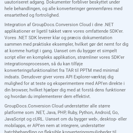
uautoriseret adgang. Dokumenter forbliver beskyttet under
hele behandlingen, og alle konverteringer gennemføres med
ensartethed og fortrolighed.
Integration af GroupDocs.Conversion Cloud i dine .NET
applikationer er ligetil takket være vores omfattende SDK’er.
Vores .NET SDK leverer klar og præcis dokumentation
sammen med praktiske eksempler, hvilket gør det nemt for dig
at komme hurtigt i gang. Uanset om du bygger et simpelt
script eller en kompleks applikation, strømliner vores SDK’er
integrationsprocessen, så du kan tilføje
konverteringsfunktionalitet fra TAR til PPTM med minimal
indsats. Derudover giver vores API Explorer-værktøj dig
mulighed for at teste og eksperimentere med API’en direkte i
din browser, hvilket hjælper dig med at forstå dens funktioner
og hvordan du implementerer dem effektivt.
GroupDocs.Conversion Cloud understøtter alle større
platforme som .NET, Java, PHP, Ruby, Python, Android, Go,
JavaScript og cURL. Uanset om du bygger web-, desktop- eller
mobilapps, er API’en nem at integrere, understøtter
batchbehandling og fleksible konverteringsmuligheder til