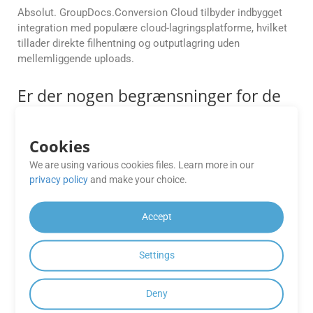
Absolut. GroupDocs.Conversion Cloud tilbyder indbygget
integration med populære cloud-lagringsplatforme, hvilket
tillader direkte filhentning og outputlagring uden
mellemliggende uploads.
Er der nogen begrænsninger for de
tilgængelige funktioner i
GroupDocs.Conversion Cloud Free
Cookies
Apps?
We are using various cookies files. Learn more in our
GroupDocs.Conversion Cloud Free Apps kan have
privacy policy
and make your choice.
begrænsninger på antallet af konverteringer, filstørrelse
eller outputformater sammenlignet med de betalte
Accept
abonnementsplaner.
Hvor pålidelig er ydeevnen af
Settings
GroupDocs.Conversion Cloud Free
Apps?
Deny