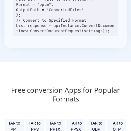
Format = "pptm",
OutputPath = "ConvertedFiles"
};
// Convert to Specified Format
List response = apiInstance.ConvertDocumen
Free conversion Apps for Popular
Formats
TAR to
TAR to
TAR to
TAR to
TAR to
TAR to
PPT
PPS
PPTX
PPSX
ODP
OTP