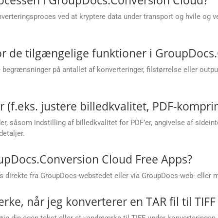
erteringsproces ved at kryptere data under transport og hvile og v
r de tilgængelige funktioner i GroupDocs
grænsninger på antallet af konverteringer, filstørrelse eller out
(f.eks. justere billedkvalitet, PDF-komprim
, såsom indstilling af billedkvalitet for PDF’er, angivelse af sideint
etaljer.
oupDocs.Conversion Cloud Free Apps?
 direkte fra GroupDocs-webstedet eller via GroupDocs-web- eller m
ke, når jeg konverterer en TAR fil til TIFF
lføje din egen tekst eller et vandmærke til TIFF under konverteringen