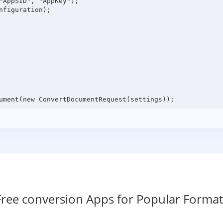
"AppSID", "AppKey");

figuration);

Free conversion Apps for Popular Format