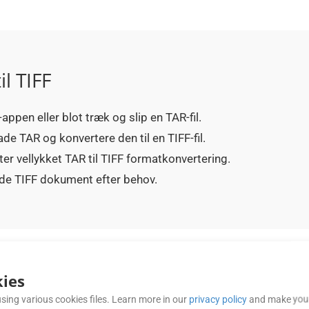
l TIFF
-appen eller blot træk og slip en TAR-fil.
ade TAR og konvertere den til en TIFF-fil.
er vellykket TAR til TIFF formatkonvertering.
rede TIFF dokument efter behov.
OFTE STILLEDE SPØRGSMÅL (FAQ)
ies
sing various cookies files. Learn more in our
privacy policy
and make your