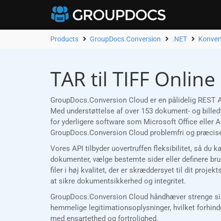
Products
GroupDocs.Conversion
.NET
Konvert
TAR til TIFF Onlin
GroupDocs.Conversion Cloud er en pålidelig REST API
Med understøttelse af over 153 dokument- og billedf
for yderligere software som Microsoft Office eller
GroupDocs.Conversion Cloud problemfri og præcise
Vores API tilbyder uovertruffen fleksibilitet, så du 
dokumenter, vælge bestemte sider eller definere bru
filer i høj kvalitet, der er skræddersyet til dit pro
at sikre dokumentsikkerhed og integritet.
GroupDocs.Conversion Cloud håndhæver strenge sikke
hemmelige legitimationsoplysninger, hvilket forhind
med ensartethed og fortrolighed.