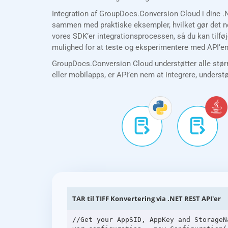
Integration af GroupDocs.Conversion Cloud i dine .
sammen med praktiske eksempler, hvilket gør det nem
vores SDK’er integrationsprocessen, så du kan tilføj
mulighed for at teste og eksperimentere med API’en 
GroupDocs.Conversion Cloud understøtter alle størr
eller mobilapps, er API’en nem at integrere, underst
TAR til TIFF Konvertering via .NET REST API'er
//Get your AppSID, AppKey and StorageN