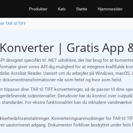
Produkter
Køb
Støtte
Hjemmesider
er TAR til TIFF
e Konverter | Gratis App 
 designet specifikt til .NET udviklere, der har brug for at konvert
ormater giver vores API dig mulighed for at integrere kraftfulde kon
 Adobe Acrobat Reader. Uanset om du arbejder på Windows, macOS, Li
 dokumenttransformationer når som helst og hvor som helst.
kan tilpasse dine TAR til TIFF konverteringer, så de passer til dine s
gerdefinerede sideintervaller. Derudover har du kontrol over output
jekts standarder. For ekstra funktionalitet kan du inkludere vandmærke
rhedsforanstaltninger. Konverteringsanmodninger for TAR til TIFF v
rer uautoriseret adgang. Dokumenter forbliver beskyttet under hele