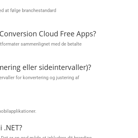
ed at følge branchestandard
.Conversion Cloud Free Apps?
putformater sammenlignet med de betalte
ering eller sideintervaller)?
ervaller for konvertering og justering af
obilapplikationer.
 i .NET?
. Det er en god måde at inkludere dit branding,