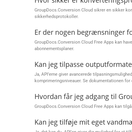
GroupDocs.Conversion Cloud sikrer en sikker konv
sikkerhedsprotokoller.
Er der nogen begrænsninger fo
GroupDocs.Conversion Cloud Free Apps kan have be
abonnementsplaner.
Kan jeg tilpasse outputformater 
Ja, API’erne giver avancerede tilpasningsmuligheder
komprimeringsniveauer. Se dokumentationen for d
Hvordan får jeg adgang til Gr
GroupDocs.Conversion Cloud Free Apps kan tilgås
Kan jeg tilføje mit eget vandmær
Ja, det kan du. API’en giver dig mulighed for at ti