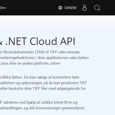
DANSK
Om
& .NET Cloud API
ere Word-dokumenter (TAR) til TIFF uden besvær.
verteringsfunktioner i dine applikationer uden behov
nux eller en anden platform, sikrer
pecifikke behov. Du kan vælge at konvertere hele
kvaliteten og opløsningen, så du kan producere TIFF
r eller beskytte dine TIFF filer med adgangskode for
alideres ved hjælp af unikke klient-ID’er og
 behandlingen, og alle konverteringer gennemføres