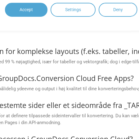
af konverteringer, jeg kan udføre ved hjæ
Accept
Settings
Deny
sible konverteringsgrænser baseret på din abonnementsplan. Kont
 for komplekse layouts (f.eks. tabeller, ind
99 % nøjagtighed, især for tabeller og vektorgrafik; dog i edge-til
 GroupDocs.Conversion Cloud Free Apps?
delig ydeevne og output i høj kvalitet til dine konverteringsbehov, 
stemte sider eller et sideområde fra _TAR 
t definere tilpassede sideintervaller til konvertering. Du kan vælge 
ren Pages i din API-anmodning.
rocessen i GroupDocs.Conversion Cloud?