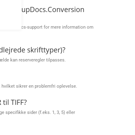
lp af GroupDocs.Conversion
akt GroupDocs-support for mere information om
lejrede skrifttyper)?
fælde kan reserveregler tilpasses.
hvilket sikrer en problemfri oplevelse.
til TIFF?
specifikke sider (f.eks. 1, 3, 5) eller