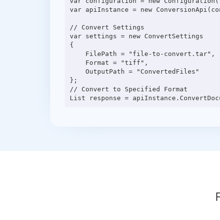
var configuration = new Configuration(
var apiInstance = new ConversionApi(con
// Convert Settings

var settings = new ConvertSettings

{

    FilePath = "file-to-convert.tar",

    Format = "tiff",

    OutputPath = "ConvertedFiles"

};

// Convert to Specified Format
