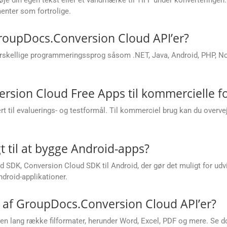
enter som fortrolige.
 GroupDocs.Conversion Cloud API’er?
rskellige programmeringssprog såsom .NET, Java, Android, PHP, Node
sion Cloud Free Apps til kommercielle f
il evaluerings- og testformål. Til kommerciel brug kan du overveje
t til at bygge Android-apps?
 SDK, Conversion Cloud SDK til Android, der gør det muligt for udvi
droid-applikationer.
s af GroupDocs.Conversion Cloud API’er?
n lang række filformater, herunder Word, Excel, PDF og mere. Se do