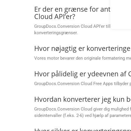
Er der en grænse for antallet 
Cloud API’er?
GroupDocs.Conversion Cloud API’er tilbyder flek
konverteringsgrænser.
Hvor nøjagtig er konverteringen
Vores motor bevarer den originale formatering med 
Hvor pålidelig er ydeevnen af
GroupDocs.Conversion Cloud Free Apps tilbyder påli
Hvordan konverterer jeg kun be
GroupDocs.Conversion Cloud giver dig mulighed for a
sideintervaller (f.eks. 2-6) ved hjælp af paramete
Hvor sikker er konverteringsp