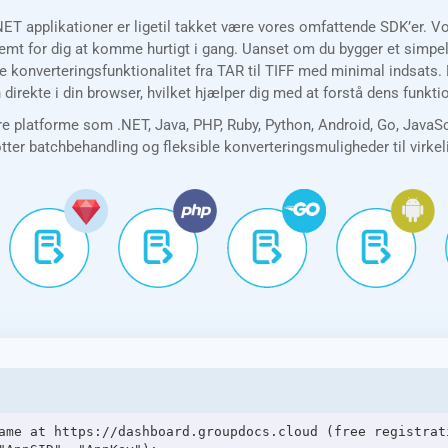
NET applikationer er ligetil takket være vores omfattende SDK’er. 
t for dig at komme hurtigt i gang. Uanset om du bygger et simpelt 
e konverteringsfunktionalitet fra TAR til TIFF med minimal indsats.
direkte i din browser, hvilket hjælper dig med at forstå dens funkt
e platforme som .NET, Java, PHP, Ruby, Python, Android, Go, JavaS
øtter batchbehandling og fleksible konverteringsmuligheder til virke
ame at https://dashboard.groupdocs.cloud (free registrati