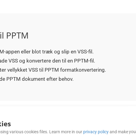
il PPTM
M-appen eller blot træk og slip en VSS-fil.
ade VSS og konvertere den til en PPTM-fil.
ter vellykket VSS til PPTM formatkonvertering.
erede PPTM dokument efter behov.
OFTE STILLEDE SPØRGSMÅL (FAQ)
ies
sing various cookies files. Learn more in our
privacy policy
and make your