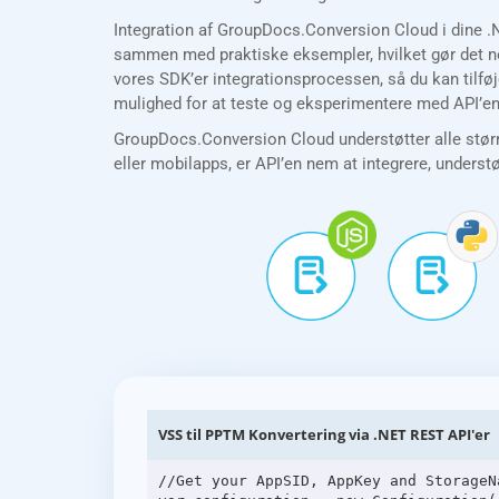
Integration af GroupDocs.Conversion Cloud i dine .
sammen med praktiske eksempler, hvilket gør det nem
vores SDK’er integrationsprocessen, så du kan tilfø
mulighed for at teste og eksperimentere med API’en 
GroupDocs.Conversion Cloud understøtter alle størr
eller mobilapps, er API’en nem at integrere, underst
VSS til PPTM Konvertering via .NET REST API'er
//Get your AppSID, AppKey and StorageN