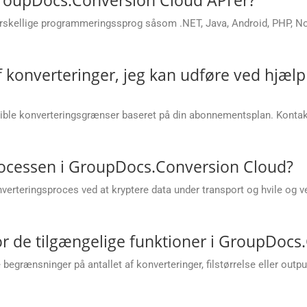
rskellige programmeringssprog såsom .NET, Java, Android, PHP, Node
af konverteringer, jeg kan udføre ved hjæ
sible konverteringsgrænser baseret på din abonnementsplan. Kont
rocessen i GroupDocs.Conversion Cloud?
erteringsproces ved at kryptere data under transport og hvile og v
r de tilgængelige funktioner i GroupDocs
grænsninger på antallet af konverteringer, filstørrelse eller out