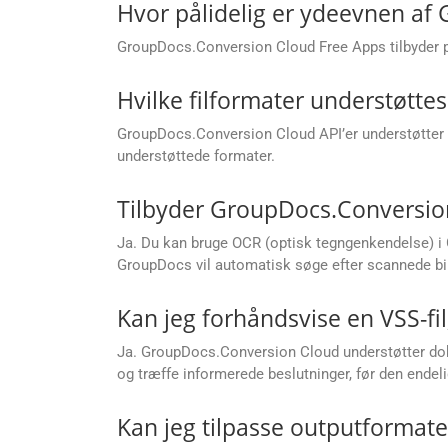
Hvor pålidelig er ydeevnen af
GroupDocs.Conversion Cloud Free Apps tilbyder påli
Hvilke filformater understøtte
GroupDocs.Conversion Cloud API’er understøtter e
understøttede formater.
Tilbyder GroupDocs.Conversion
Ja. Du kan bruge OCR (optisk tegngenkendelse) i G
GroupDocs vil automatisk søge efter scannede bill
Kan jeg forhåndsvise en VSS-fil
Ja. GroupDocs.Conversion Cloud understøtter dok
og træffe informerede beslutninger, før den endel
Kan jeg tilpasse outputformater 