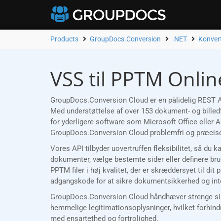
Products
GroupDocs.Conversion
.NET
Konvert
VSS til PPTM Onlin
GroupDocs.Conversion Cloud er en pålidelig REST AP
Med understøttelse af over 153 dokument- og billedf
for yderligere software som Microsoft Office eller
GroupDocs.Conversion Cloud problemfri og præcise
Vores API tilbyder uovertruffen fleksibilitet, så du 
dokumenter, vælge bestemte sider eller definere bru
PPTM filer i høj kvalitet, der er skræddersyet til di
adgangskode for at sikre dokumentsikkerhed og inte
GroupDocs.Conversion Cloud håndhæver strenge sikke
hemmelige legitimationsoplysninger, hvilket forhind
med ensartethed og fortrolighed.