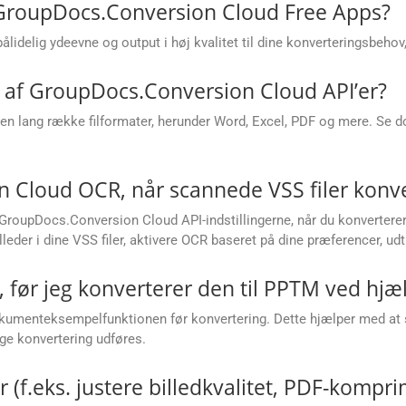
 GroupDocs.Conversion Cloud Free Apps?
delig ydeevne og output i høj kvalitet til dine konverteringsbehov, 
s af GroupDocs.Conversion Cloud API’er?
n lang række filformater, herunder Word, Excel, PDF og mere. Se do
 Cloud OCR, når scannede VSS filer konve
roupDocs.Conversion Cloud API-indstillingerne, når du konverterer 
eder i dine VSS filer, aktivere OCR baseret på dine præferencer, u
, før jeg konverterer den til PPTM ved hjæl
umenteksempelfunktionen før konvertering. Dette hjælper med at si
ige konvertering udføres.
(f.eks. justere billedkvalitet, PDF-komprim