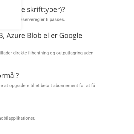
lejrede skrifttyper)?
fælde kan reserveregler tilpasses.
, Azure Blob eller Google
lader direkte filhentning og outputlagring uden
ormål?
 at opgradere til et betalt abonnement for at få
obilapplikationer.