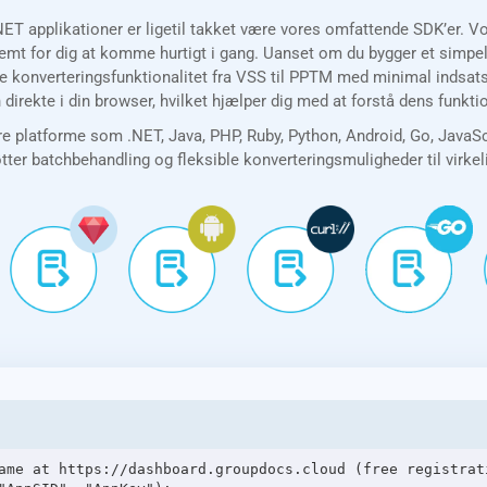
NET applikationer er ligetil takket være vores omfattende SDK’er. 
t for dig at komme hurtigt i gang. Uanset om du bygger et simpelt 
je konverteringsfunktionalitet fra VSS til PPTM med minimal indsats
direkte i din browser, hvilket hjælper dig med at forstå dens funkt
e platforme som .NET, Java, PHP, Ruby, Python, Android, Go, JavaS
øtter batchbehandling og fleksible konverteringsmuligheder til virke
ame at https://dashboard.groupdocs.cloud (free registrati