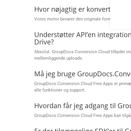
Hvor nøjagtig er konverteringen
Vores motor bevarer den originale formatering med 
Understøtter API’en integrati
Drive?
Absolut. GroupDocs.Conversion Cloud tilbyder indb
mellemliggende uploads.
Må jeg bruge GroupDocs.Conver
GroupDocs.Conversion Cloud Free Apps er primært t
alle funktioner og support.
Hvordan får jeg adgang til Gr
GroupDocs.Conversion Cloud Free Apps kan tilgås
Er der tilgængelige SDK’er til