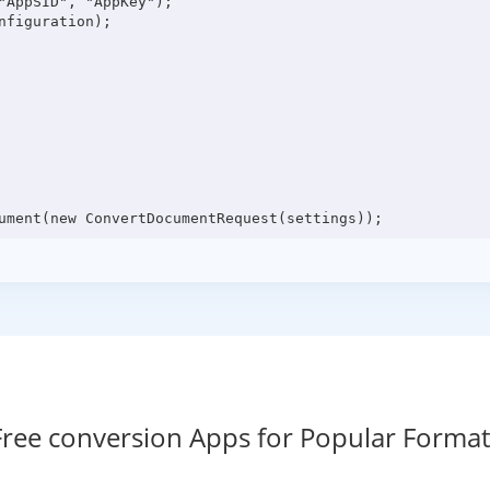
"AppSID", "AppKey");

figuration);

Free conversion Apps for Popular Format