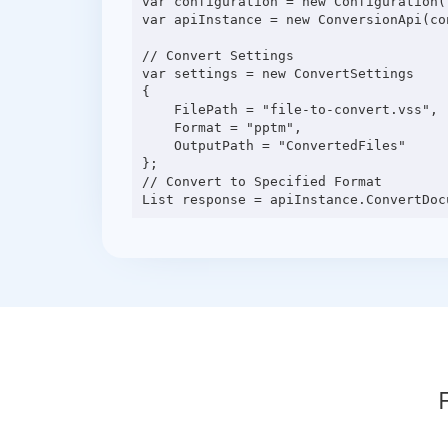
var configuration = new Configuration(
var apiInstance = new ConversionApi(con
// Convert Settings

var settings = new ConvertSettings

{

    FilePath = "file-to-convert.vss",

    Format = "pptm",

    OutputPath = "ConvertedFiles"

};

// Convert to Specified Format
