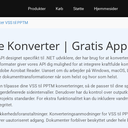
Produkter
Køb
Støtte
Hjemmesider
er VSS til PPTM
e Konverter | Gratis App
I designet specifikt til .NET udviklere, der har brug for at konve
ormater giver vores API dig mulighed for at integrere kraftfulde kon
 Adobe Acrobat Reader. Uanset om du arbejder på Windows, macOS, Li
 dokumenttransformationer når som helst og hvor som helst.
kan tilpasse dine VSS til PPTM konverteringer, så de passer til dine
gerdefinerede sideintervaller. Derudover har du kontrol over output
t projekts standarder. For ekstra funktionalitet kan du inkludere van
gritet.
rhedsforanstaltninger. Konverteringsanmodninger for VSS til PPTM
rer uautoriseret adgang. Dokumenter forbliver beskyttet under hele