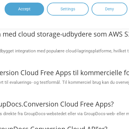
 for komplekse layouts (f.eks. tabeller, ind
Accept
Settings
Deny
99 % nøjagtighed, især for tabeller og vektorgrafik; dog i edge-til
on med cloud storage-udbydere som AWS S3
ygget integration med populære cloud-lagringsplatforme, hvilket til
sion Cloud Free Apps til kommercielle f
il evaluerings- og testformål. Til kommerciel brug kan du overveje
oupDocs.Conversion Cloud Free Apps?
 direkte fra GroupDocs-webstedet eller via GroupDocs-web- eller m
 GroupDocs.Conversion Cloud API’er?