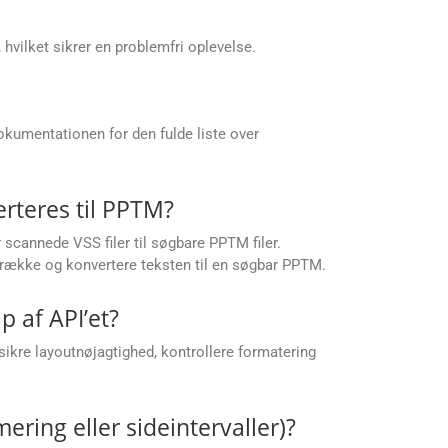
hvilket sikrer en problemfri oplevelse.
kumentationen for den fulde liste over
rteres til PPTM?
scannede VSS filer til søgbare PPTM filer.
dtrække og konvertere teksten til en søgbar PPTM.
p af API’et?
kre layoutnøjagtighed, kontrollere formatering
ering eller sideintervaller)?