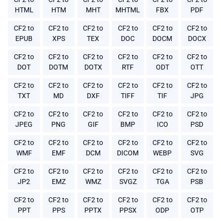
HTML
HTM
MHT
MHTML
FBX
PDF
CF2 to
CF2 to
CF2 to
CF2 to
CF2 to
CF2 to
EPUB
XPS
TEX
DOC
DOCM
DOCX
CF2 to
CF2 to
CF2 to
CF2 to
CF2 to
CF2 to
DOT
DOTM
DOTX
RTF
ODT
OTT
CF2 to
CF2 to
CF2 to
CF2 to
CF2 to
CF2 to
TXT
MD
DXF
TIFF
TIF
JPG
CF2 to
CF2 to
CF2 to
CF2 to
CF2 to
CF2 to
JPEG
PNG
GIF
BMP
ICO
PSD
CF2 to
CF2 to
CF2 to
CF2 to
CF2 to
CF2 to
WMF
EMF
DCM
DICOM
WEBP
SVG
CF2 to
CF2 to
CF2 to
CF2 to
CF2 to
CF2 to
JP2
EMZ
WMZ
SVGZ
TGA
PSB
CF2 to
CF2 to
CF2 to
CF2 to
CF2 to
CF2 to
PPT
PPS
PPTX
PPSX
ODP
OTP