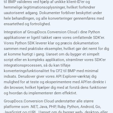
til BMP valideres ved hjælp af unikke klient-ID’er og
hemmelige legitimationsoplysninger, hvilket forhindrer
uautoriseret adgang. Dokumenter forbliver beskyttet under
hele behandlingen, og alle konverteringer gennemføres med
ensartethed og fortrolighed.
Integration af GroupDocs.Conversion Cloud i dine Python
applikationer er ligetil takket være vores omfattende SDK’er.
Vores Python SDK leverer klar og præcis dokumentation
sammen med praktiske eksempler, hvilket gør det nemt for dig
at komme hurtigt i gang. Uanset om du bygger et simpelt
script eller en kompleks applikation, strømliner vores SDK’er
integrationsprocessen, så du kan tilføje
konverteringsfunktionalitet fra CF2 til BMP med minimal
indsats. Derudover giver vores API Explorer-værktøj dig
mulighed for at teste og eksperimentere med API’en direkte i
din browser, hvilket hjælper dig med at forstå dens funktioner
og hvordan du implementerer dem effektivt.
GroupDocs.Conversion Cloud understøtter alle større
platforme som .NET, Java, PHP, Ruby, Python, Android, Go,
JavaScript og cURL. Uanset om du bygger web-, desktop- eller