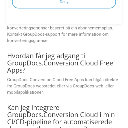
Deny
hjælp af GroupDocs.Conversion
Cloud API’er?
GroupDocs.Conversion Cloud API’er tilbyder fleksible
konverteringsgrænser baseret på din abonnementsplan.
Kontakt GroupDocs-support for mere information om
konverteringsgrænser.
Hvordan får jeg adgang til
GroupDocs.Conversion Cloud Free
Apps?
GroupDocs.Conversion Cloud Free Apps kan tilgås direkte
fra GroupDocs-webstedet eller via GroupDocs-web- eller
mobilapplikationer.
Kan jeg integrere
GroupDocs.Conversion Cloud i min
CI/CD-pipeline for automatiserede