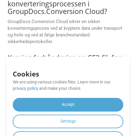
konverteringsprocessen i
GroupDocs.Conversion Cloud?
GroupDocs.Conversion Cloud sikrer en sikker
konverteringsproces ved at kryptere data under transport
og hvile og ved at følge branchestandard
sikkerhedsprotokoller.
Kan jeg forhåndsvise en CF2-fil, før
jeg konverterer den til BMP ved
hjælp af API’et?
Cookies
We are using various cookies files. Learn more in our
Ja. GroupDocs.Conversion Cloud understøtter
privacy policy
and make your choice.
dokumenteksempelfunktionen før konvertering. Dette
hjælper med at sikre layoutnøjagtighed, kontrollere
formatering og træffe informerede beslutninger, før den
Accept
endelige konvertering udføres.
Settings
Er der en grænse for antallet af
konverteringer, jeg kan udføre ved