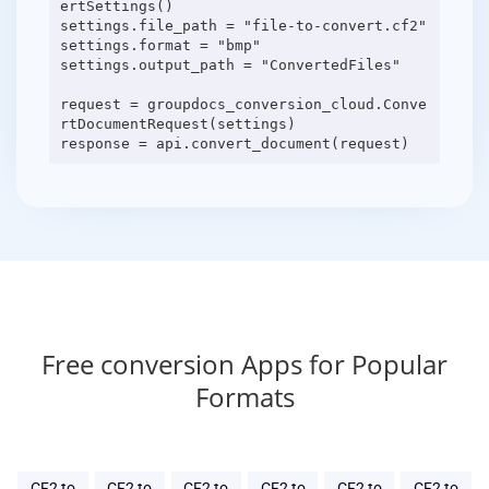
ertSettings()
settings.file_path = "file-to-convert.cf2"
settings.format = "bmp"
settings.output_path = "ConvertedFiles"
request = groupdocs_conversion_cloud.Conve
rtDocumentRequest(settings)
Free conversion Apps for Popular
Formats
CF2 to
CF2 to
CF2 to
CF2 to
CF2 to
CF2 to