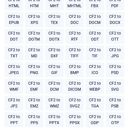
HTML
HTM
MHT
MHTML
FBX
PDF
CF2 to
CF2 to
CF2 to
CF2 to
CF2 to
CF2 to
EPUB
XPS
TEX
DOC
DOCM
DOCX
CF2 to
CF2 to
CF2 to
CF2 to
CF2 to
CF2 to
DOT
DOTM
DOTX
RTF
ODT
OTT
CF2 to
CF2 to
CF2 to
CF2 to
CF2 to
CF2 to
TXT
MD
DXF
TIFF
TIF
JPG
CF2 to
CF2 to
CF2 to
CF2 to
CF2 to
CF2 to
JPEG
PNG
GIF
BMP
ICO
PSD
CF2 to
CF2 to
CF2 to
CF2 to
CF2 to
CF2 to
WMF
EMF
DCM
DICOM
WEBP
SVG
CF2 to
CF2 to
CF2 to
CF2 to
CF2 to
CF2 to
JP2
EMZ
WMZ
SVGZ
TGA
PSB
CF2 to
CF2 to
CF2 to
CF2 to
CF2 to
CF2 to
PPT
PPS
PPTX
PPSX
ODP
OTP