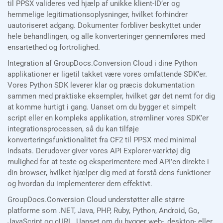
til PPSX valideres ved hjælp af unikke klient-ID’er og
hemmelige legitimationsoplysninger, hvilket forhindrer
uautoriseret adgang. Dokumenter forbliver beskyttet under
hele behandlingen, og alle konverteringer gennemføres med
ensartethed og fortrolighed.
Integration af GroupDocs.Conversion Cloud i dine Python
applikationer er ligetil takket være vores omfattende SDK’er.
Vores Python SDK leverer klar og præcis dokumentation
sammen med praktiske eksempler, hvilket gør det nemt for dig
at komme hurtigt i gang. Uanset om du bygger et simpelt
script eller en kompleks applikation, strømliner vores SDK’er
integrationsprocessen, så du kan tilføje
konverteringsfunktionalitet fra CF2 til PPSX med minimal
indsats. Derudover giver vores API Explorer-værktøj dig
mulighed for at teste og eksperimentere med API’en direkte i
din browser, hvilket hjælper dig med at forstå dens funktioner
og hvordan du implementerer dem effektivt.
GroupDocs.Conversion Cloud understøtter alle større
platforme som .NET, Java, PHP, Ruby, Python, Android, Go,
JavaScript og cURL. Uanset om du bygger web-, desktop- eller