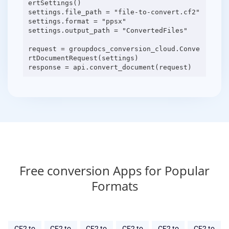
ertSettings()
settings.file_path = "file-to-convert.cf2"
settings.format = "ppsx"
settings.output_path = "ConvertedFiles"
request = groupdocs_conversion_cloud.Conve
rtDocumentRequest(settings)
Free conversion Apps for Popular
Formats
CF2 to
CF2 to
CF2 to
CF2 to
CF2 to
CF2 to