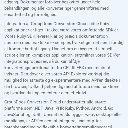
adgang. Dokumenter forbliver beskyttet under hele
behandlingen, og alle konverteringer gennemføres med
ensartethed og fortrolighed.
Integration af GroupDocs.Conversion Cloud i dine Ruby
applikationer er ligetil takket være vores omfattende SDK’er.
Vores Ruby SDK leverer klar og præcis dokumentation
sammen med praktiske eksempler, hvilket gør det nemt for dig
at komme hurtigt i gang. Uanset om du bygger et simpelt
script eller en kompleks applikation, strømliner vores SDK’er
integrationsprocessen, så du kan tilføje
konverteringsfunktionalitet fra CF2 til FBX med minimal
indsats. Derudover giver vores API Explorer-værktøj dig
mulighed for at teste og eksperimentere med API’en direkte i
din browser, hvilket hjælper dig med at forstå dens funktioner
og hvordan du implementerer dem effektivt.
GroupDocs.Conversion Cloud understøtter alle større
platforme som .NET, Java, PHP, Ruby, Python, Android, Go,
JavaScript og cURL. Uanset om du bygger web-, desktop- eller
mobilapps, er API’en nem at integrere, understøtter
batchbehandling og fleksible konverteringsmuligheder til