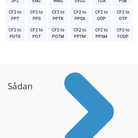
JP2
EMZ
WMZ
SVGZ
TGA
PSB
CF2 to
CF2 to
CF2 to
CF2 to
CF2 to
CF2 to
PPT
PPS
PPTX
PPSX
ODP
OTP
CF2 to
CF2 to
CF2 to
CF2 to
CF2 to
CF2 to
POTX
POT
POTM
PPTM
PPSM
FODP
Sådan