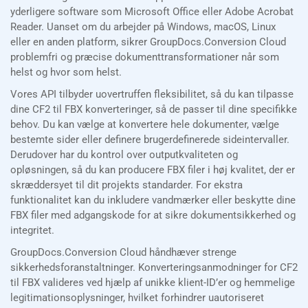
yderligere software som Microsoft Office eller Adobe Acrobat
Reader. Uanset om du arbejder på Windows, macOS, Linux
eller en anden platform, sikrer GroupDocs.Conversion Cloud
problemfri og præcise dokumenttransformationer når som
helst og hvor som helst.
Vores API tilbyder uovertruffen fleksibilitet, så du kan tilpasse
dine CF2 til FBX konverteringer, så de passer til dine specifikke
behov. Du kan vælge at konvertere hele dokumenter, vælge
bestemte sider eller definere brugerdefinerede sideintervaller.
Derudover har du kontrol over outputkvaliteten og
opløsningen, så du kan producere FBX filer i høj kvalitet, der er
skræddersyet til dit projekts standarder. For ekstra
funktionalitet kan du inkludere vandmærker eller beskytte dine
FBX filer med adgangskode for at sikre dokumentsikkerhed og
integritet.
GroupDocs.Conversion Cloud håndhæver strenge
sikkerhedsforanstaltninger. Konverteringsanmodninger for CF2
til FBX valideres ved hjælp af unikke klient-ID’er og hemmelige
legitimationsoplysninger, hvilket forhindrer uautoriseret