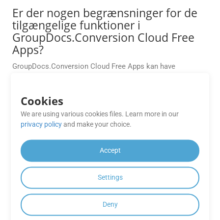
Er der nogen begrænsninger for de
tilgængelige funktioner i
GroupDocs.Conversion Cloud Free
Apps?
GroupDocs.Conversion Cloud Free Apps kan have
begrænsninger på antallet af konverteringer, filstørrelse
eller outputformater sammenlignet med de betalte
Cookies
abonnementsplaner.
We are using various cookies files. Learn more in our
Hvor nøjagtig er konverteringen for
privacy policy
and make your choice.
komplekse layouts (f.eks. tabeller,
indlejrede skrifttyper)?
Accept
Vores motor bevarer den originale formatering med 99 %
nøjagtighed, især for tabeller og vektorgrafik; dog i edge-
Settings
tilfælde kan reserveregler tilpasses.
Deny
Hvordan får jeg adgang til