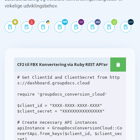
virkelige udviklingsbehov.
CF2 til FBX Konvertering via Ruby REST API'er
# Get ClientId and ClientSecret from http
s://dashboard.groupdocs.cloud
require 'groupdocs_conversion_cloud'
$client_id = "XXXX-XXXX-XXXX-XXXX"
$client_secret = "XXXXXXXXXXXXXXXX"
# Create necessary API instances
apiInstance = GroupDocsConversionCloud::Co
nvertApi.from_keys($client_id, $client_sec
ret)