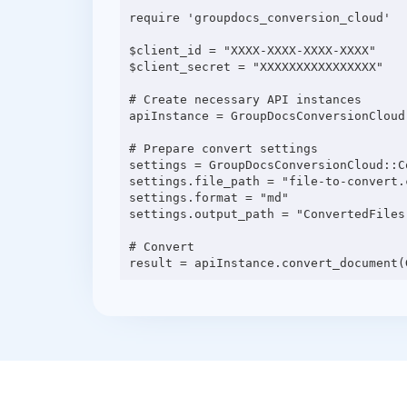
require 'groupdocs_conversion_cloud'

$client_id = "XXXX-XXXX-XXXX-XXXX"

$client_secret = "XXXXXXXXXXXXXXXX"

# Create necessary API instances

apiInstance = GroupDocsConversionCloud
# Prepare convert settings

settings = GroupDocsConversionCloud::C
settings.file_path = "file-to-convert.c
settings.format = "md"

settings.output_path = "ConvertedFiles"
# Convert
