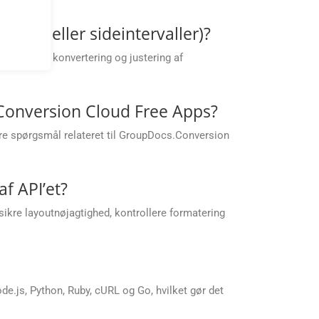
ering eller sideintervaller)?
ervaller for konvertering og justering af
.Conversion Cloud Free Apps?
are spørgsmål relateret til GroupDocs.Conversion
af API’et?
kre layoutnøjagtighed, kontrollere formatering
.js, Python, Ruby, cURL og Go, hvilket gør det