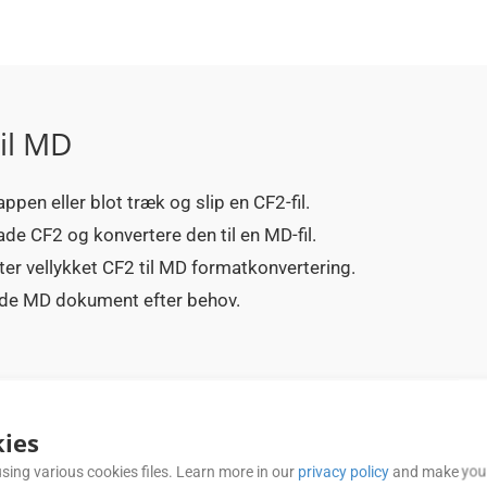
il MD
ppen eller blot træk og slip en CF2-fil.
ade CF2 og konvertere den til en MD-fil.
ter vellykket CF2 til MD formatkonvertering.
rede MD dokument efter behov.
OFTE STILLEDE SPØRGSMÅL (FAQ)
ies
sing various cookies files. Learn more in our
privacy policy
and make your