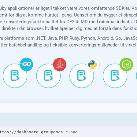
uby applikationer er ligetil takket være vores omfattende SDK’er. 
t for dig at komme hurtigt i gang. Uanset om du bygger et simpelt 
je konverteringsfunktionalitet fra CF2 til MD med minimal indsats. 
direkte i din browser, hvilket hjælper dig med at forstå dens funkt
e platforme som .NET, Java, PHP, Ruby, Python, Android, Go, JavaS
øtter batchbehandling og fleksible konverteringsmuligheder til virke
ttps://dashboard.groupdocs.cloud
