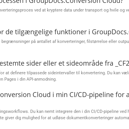
rocessen i GroupDocs.Conversion Cloud?
erteringsproces ved at kryptere data under transport og hvile og v
r de tilgængelige funktioner i GroupDocs
grænsninger på antallet af konverteringer, filstørrelse eller out
stemte sider eller et sideområde fra _CF2
t definere tilpassede sideintervaller til konvertering. Du kan vælge 
ren Pages i din API-anmodning.
onversion Cloud i min CI/CD-pipeline for
ringsworkflows. Du kan nemt integrere den i din CI/CD-pipeline ved h
te giver dig mulighed for at udløse dokumentkonverteringer automat