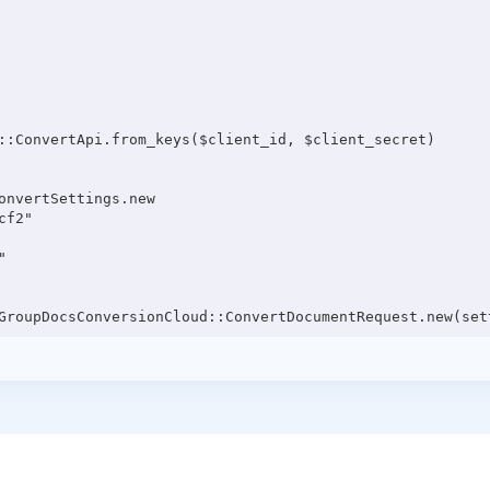
::ConvertApi.from_keys($client_id, $client_secret)

onvertSettings.new

f2"


