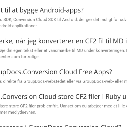
t til at bygge Android-apps?
 SDK, Conversion Cloud SDK til Android, der gør det muligt for udvi
droid-applikationer.
rke, når jeg konverterer en CF2 fil til MD 
ilføje din egen tekst eller et vandmærke til MD under konverteringen.
enter som fortrolige.
oupDocs.Conversion Cloud Free Apps?
 direkte fra GroupDocs-webstedet eller via GroupDocs-web- eller m
onversion Cloud store CF2 filer i Ruby u
re store CF2 filer problemfrit. Uanset om du arbejder med et lille 
lemer med ydeevnen.