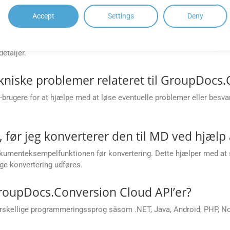
Accept
Settings
Deny
(f.eks. justere billedkvalitet, PDF-komprim
, såsom indstilling af billedkvalitet for PDF’er, angivelse af sideint
etaljer.
ekniske problemer relateret til GroupDocs
s-brugere for at hjælpe med at løse eventuelle problemer eller besv
, før jeg konverterer den til MD ved hjælp 
umenteksempelfunktionen før konvertering. Dette hjælper med at si
ige konvertering udføres.
 GroupDocs.Conversion Cloud API’er?
rskellige programmeringssprog såsom .NET, Java, Android, PHP, Node