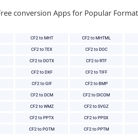
Free conversion Apps for Popular Format
CF2 to MHT
CF2 to MHTML
CF2 to TEX
CF2 to DOC
CF2 to DOTX
CF2 to RTF
CF2 to DXF
CF2 to TIFF
CF2 to GIF
CF2 to BMP
CF2 to DCM
CF2 to DICOM
CF2 to WMZ
CF2 to SVGZ
CF2 to PPTX
CF2 to PPSX
CF2 to POTM
CF2 to PPTM