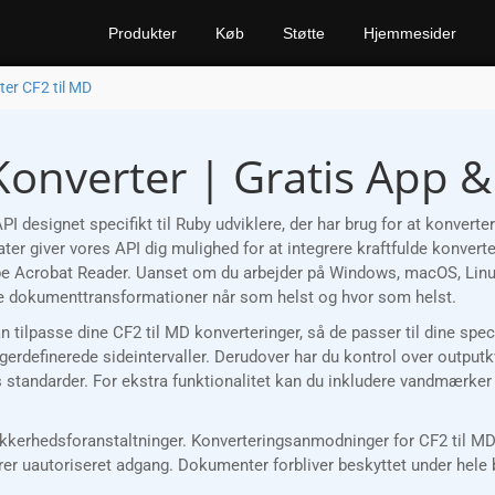
Produkter
Køb
Støtte
Hjemmesider
ter CF2 til MD
Konverter | Gratis App 
I designet specifikt til Ruby udviklere, der har brug for at konve
er giver vores API dig mulighed for at integrere kraftfulde konverte
be Acrobat Reader. Uanset om du arbejder på Windows, macOS, Linux 
 dokumenttransformationer når som helst og hvor som helst.
kan tilpasse dine CF2 til MD konverteringer, så de passer til dine sp
gerdefinerede sideintervaller. Derudover har du kontrol over outpu
jekts standarder. For ekstra funktionalitet kan du inkludere vandmærk
rhedsforanstaltninger. Konverteringsanmodninger for CF2 til MD va
rer uautoriseret adgang. Dokumenter forbliver beskyttet under hele