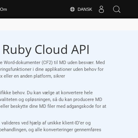
DANSK
Om
& Ruby Cloud API
rtere Word-dokumenter (CF2) til MD uden besvær. Med
ringsfunktioner i dine applikationer uden behov for
eller en anden platform, sikrer
ecifikke behov. Du kan vælge at konvertere hele
tkvaliteten og opløsningen, så du kan producere MD
er eller beskytte dine MD filer med adgangskode for at
lideres ved hjælp af unikke klient-ID’er og
 behandlingen, og alle konverteringer gennemføres