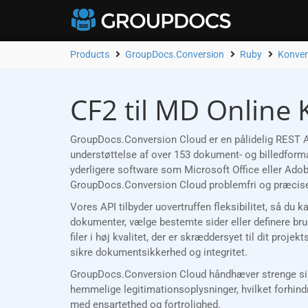
Products
GroupDocs.Conversion
Ruby
Konver
CF2 til MD Online 
GroupDocs.Conversion Cloud er en pålidelig REST AP
understøttelse af over 153 dokument- og billedformat
yderligere software som Microsoft Office eller Ado
GroupDocs.Conversion Cloud problemfri og præcise
Vores API tilbyder uovertruffen fleksibilitet, så du 
dokumenter, vælge bestemte sider eller definere bru
filer i høj kvalitet, der er skræddersyet til dit pro
sikre dokumentsikkerhed og integritet.
GroupDocs.Conversion Cloud håndhæver strenge sikke
hemmelige legitimationsoplysninger, hvilket forhind
med ensartethed og fortrolighed.