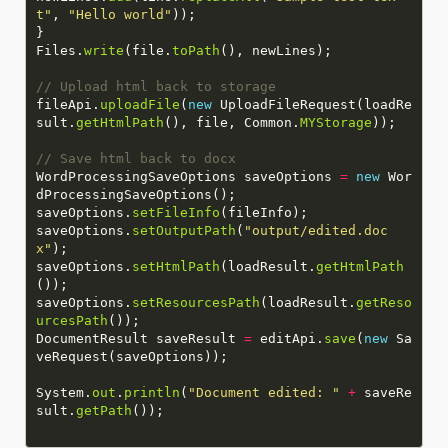
t"
,
"Hello world"
Files.
write
(file.
toPath
// Upload html back to storage
fileApi.
uploadFile
(
new
UploadFileRequest(loadRe
sult.
getHtmlPath
(), file, Common.
MYStorage
// Save html back to docx
WordProcessingSaveOptions saveOptions
=
new
Wor
saveOptions.
setFileInfo
saveOptions.
setOutputPath
(
"output/edited.doc
x"
saveOptions.
setHtmlPath
(loadResult.
getHtmlPath
saveOptions.
setResourcesPath
(loadResult.
getReso
urcesPath
DocumentResult saveResult
=
editApi.
save
(
new
Sa
System.
out
.
println
(
"Document edited: "
+
saveRe
sult.
getPath