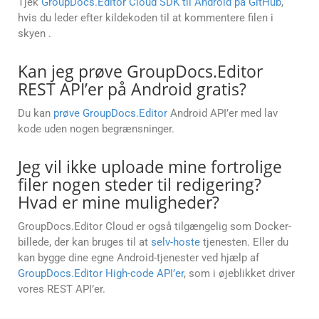
Tjek
GroupDocs.Editor Cloud SDK til Android på GitHub
,
hvis du leder efter kildekoden til at kommentere filen i
skyen .
Kan jeg prøve GroupDocs.Editor
REST API’er på Android gratis?
Du kan
prøve GroupDocs.Editor
Android API’er med lav
kode uden nogen begrænsninger.
Jeg vil ikke uploade mine fortrolige
filer nogen steder til redigering?
Hvad er mine muligheder?
GroupDocs.Editor Cloud er også tilgængelig som Docker-
billede, der kan bruges til at
selv-hoste
tjenesten. Eller du
kan bygge dine egne Android-tjenester ved hjælp af
GroupDocs.Editor High-code API’er
, som i øjeblikket driver
vores REST API’er.