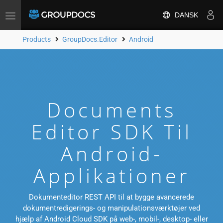
DANSK
Toggle
navigation
Products
GroupDocs.Editor
Android
Documents
Editor SDK Til
Android-
Applikationer
Dokumenteditor REST API til at bygge avancerede
dokumentredigerings- og manipulationsværktøjer ved
hjælp af Android Cloud SDK på web-, mobil-, desktop- eller