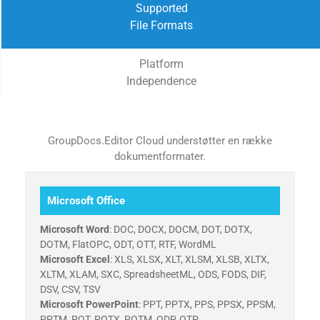
Supported
File Formats
Platform
Independence
GroupDocs.Editor Cloud understøtter en række
dokumentformater.
Microsoft Office
Microsoft Word
: DOC, DOCX, DOCM, DOT, DOTX,
DOTM, FlatOPC, ODT, OTT, RTF, WordML
Microsoft Excel
: XLS, XLSX, XLT, XLSM, XLSB, XLTX,
XLTM, XLAM, SXC, SpreadsheetML, ODS, FODS, DIF,
DSV, CSV, TSV
Microsoft PowerPoint
: PPT, PPTX, PPS, PPSX, PPSM,
PPTM, POT, POTX, POTM, ODP, OTP