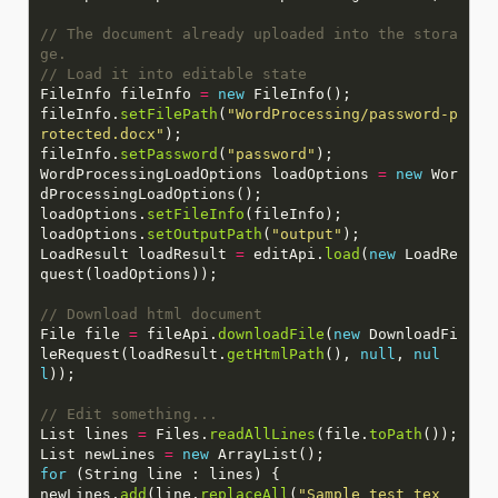
// The document already uploaded into the stora
ge.
// Load it into editable state
FileInfo fileInfo
=
new
fileInfo.
setFilePath
(
"WordProcessing/password-p
rotected.docx"
fileInfo.
setPassword
(
"password"
WordProcessingLoadOptions loadOptions
=
new
Wor
loadOptions.
setFileInfo
loadOptions.
setOutputPath
(
"output"
LoadResult loadResult
=
editApi.
load
(
new
LoadRe
// Download html document
File file
=
fileApi.
downloadFile
(
new
DownloadFi
leRequest(loadResult.
getHtmlPath
(),
null
,
nul
l
// Edit something...
List lines
=
Files.
readAllLines
(file.
toPath
List newLines
=
new
for
newLines.
add
(line.
replaceAll
(
"Sample test tex