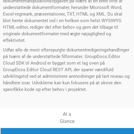
dokumentmanipulationsopgaven på tværs af en bred vifte af
understøttede dokumentformater, herunder Microsoft Word,
Excel-regneark, præsentationer, TXT, HTML og XML. Du skal
blot hente dokumentet ind i en hvilken som helst WYSIWYG
HTML-editor, rediger det efter behov og gem det tilbage til
originale dokumentformater med ægte nøjagtighed og
effektivitet.
Udfør alle de mest efterspurgte dokumentredigeringshandlinger
på tværs af de understøttede filformater. GroupDocs.Editor
Cloud SDK til Android er bygget som et lag oven på
GroupDocs.Editor Cloud REST API, der sparer værdifuld
udviklingstid ved at administrere anmodninger på lavt niveau og
håndtere svar. Udviklerne kan kun fokusere på at skrive den
specifikke kode op efter behov i projektet.
At a
Glance