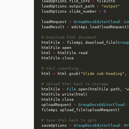
  loadOptions
.
file_info 
=
  loadOptions
.
output_path 
=
"output"
  loadOptions
.
slide_number 
=
0
  loadRequest 
=
GroupDocsEditorCloud
::
Lo
  loadResult 
=
 editApi
.
# Download html document
  htmlFile 
=
 fileApi
.
download_file(
Group
  htmlFile
.
  html 
=
 htmlFile
.
  htmlFile
.
# Edit something...
  html 
=
 html
.
gsub(
"Slide sub-heading"
, 
# Upload html back to storage
  htmlFile 
=
File
.
open(htmlFile
.
path, 
"w
  htmlFile
.
  htmlFile
.
  uploadRequest 
=
GroupDocsEditorCloud
::
  fileApi
.
# Save html back to pptx
  saveOptions 
=
GroupDocsEditorCloud
::
Pr