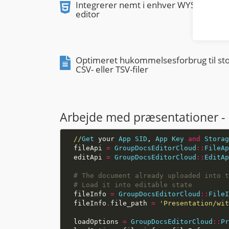
Integrerer nemt i enhver WYSIWYG-
editor
Optimeret hukommelsesforbrug til st
CSV- eller TSV-filer
Arbejde med præsentationer -
//
Get
 your 
App
SID
, 
App
Key
and
Storag
  fileApi 
=
GroupDocsEditorCloud
::
FileAp
  editApi 
=
GroupDocsEditorCloud
::
EditAp
# The document already uploaded into t
# Load it into editable state
  fileInfo 
=
GroupDocsEditorCloud
::
FileI
  fileInfo
.
file_path 
=
'Presentation/wit
  loadOptions 
=
GroupDocsEditorCloud
::
Pr