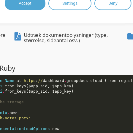
Rediger Word-dokumenter som en
Accept
Settings
Deny
helhed eller definer sideområde
ore
Udtræk dokumentoplysninger (type,
størrelse, sideantal osv.)
 Ruby
e
Name
 at 
https
:
//
dashboard
.
groupdocs
.
cloud (free regist
i
.
i
.
he storage.
nfo
.
h-notes.pptx'
esentationLoadOptions
.