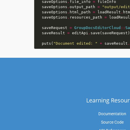
  saveOptions
.
file_info 
=
  saveOptions
.
output_path 
=
"output/edit
  saveOptions
.
html_path 
=
 loadResult
.
  saveOptions
.
resources_path 
=
 loadResul
  saveRequest 
=
GroupDocsEditorCloud
::
Sa
  saveResult 
=
 editApi
.
  puts(
"Document edited: "
+
 saveResult
.
Learning Resour
Documentation
Source Code