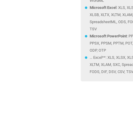
WordML
Microsoft Excel
: XLS, XL
XLSB, XLTX, XLTM, XLAM,
SpreadsheetML, ODS, FOD
TSV
Microsoft PowerPoint
: P
PPSX, PPSM, PPTM, POT
ODP, OTP
… Excel**: XLS, XLSX, XL
XLTM, XLAM, SXC, Sprea
FODS, DIF, DSV, CSV, TS