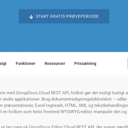
START GRATIS PRØVEPERIODE
sigt
Funktioner
Ressourcer
Prissætning
rere med GroupDocs.Cloud REST API, hvilket gør det muligt hurtigt 
ler andre applikationer. Brug dokumentredigeringsbiblioteket – udfør
r præsentationer, Excel-regneark, HTML, XML og tekstbehandlingsd
il en hvilken som helst frontend WYSIWYG-editor, manipuler den og k
et lag oven på GroupDocs.Editor Cloud REST API, der sparer værdif