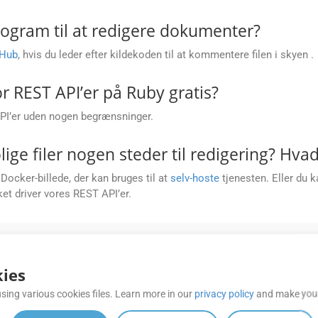
program til at redigere dokumenter?
tHub
, hvis du leder efter kildekoden til at kommentere filen i skyen .
 REST API’er på Ruby gratis?
I’er uden nogen begrænsninger.
olige filer nogen steder til redigering? Hv
ocker-billede, der kan bruges til at
selv-hoste
tjenesten. Eller du 
ket driver vores REST API’er.
REDE DOCUMENT EDITOR REST API-FUN
ies
sing various cookies files. Learn more in our
privacy policy
and make your