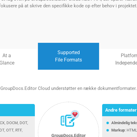
fokusere på at skrive den specifikke kode op efter behov i projektet
Supported
At a
Platfo
File Formats
Glance
Independ
GroupDocs.Editor Cloud understøtter en række dokumentformater.
Andre formater
OCX, DOCM, DOT,
Almindelig tek
T, OTT, RTF,
Markup
: HTML
GroupDocs.Editor