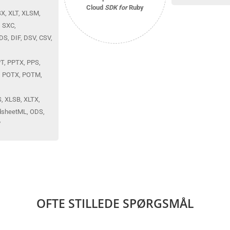
Cloud
SDK for
Ruby
SX, XLT, XLSM,
 SXC,
S, DIF, DSV, CSV,
PT, PPTX, PPS,
, POTX, POTM,
S, XLSB, XLTX,
dsheetML, ODS,
V
OFTE STILLEDE SPØRGSMÅL