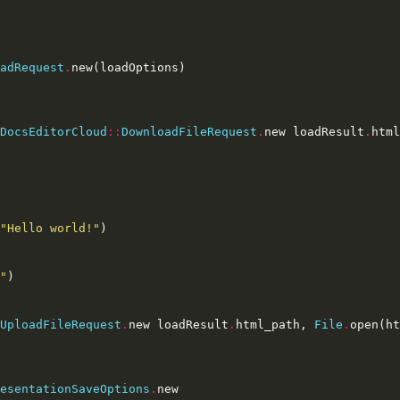
adRequest
.
DocsEditorCloud
::
DownloadFileRequest
.
new loadResult
.
"Hello world!"
"
UploadFileRequest
.
new loadResult
.
html_path, 
File
.
open(ht
esentationSaveOptions
.