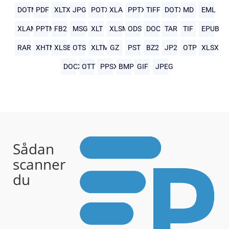
DOTM
PDF
XLTX
JPG
POTX
XLA
PPTX
TIFF
DOTX
MD
EML
XLAM
PPTM
FB2
MSG
XLT
XLSM
ODS
DOC
TAR
TIF
EPUB
RAR
XHTML
XLSB
OTS
XLTM
GZ
PST
BZ2
JP2
OTP
XLSX
DOCX
OTT
PPSX
BMP
GIF
JPEG
Sådan
scanner
du