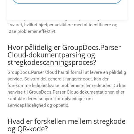
fejlhåndteringsmekanismer eller
fejlkoder til udviklere?
Ja, GroupDocs.Parser Cloud giver fejlkoder og beskrivelser
i svaret, hvilket hjælper udviklere med at identificere og
løse problemer effektivt.
Hvor pålidelig er GroupDocs.Parser
Cloud-dokumentparsing og
stregkodescanningsproces?
GroupDocs.Parser Cloud har til formål at levere en pålidelig
service. Selvom det generelt fungerer godt, kan der
forekomme lejlighedsvise problemer eller nedetider. Du kan
henvise til GroupDocs.Parser Cloud-dokumentationen eller
kontakte deres support for oplysninger om
servicepålidelighed og oppetid.
Hvad er forskellen mellem stregkode
og QR-kode?