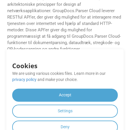
arkitektoniske principper for design af
netværksapplikationer. GroupDocs.Parser Cloud leverer
RESTful API’er, der giver dig mulighed for at interagere med
tjenesten over internettet ved hjælp af standard HTTP-
metoder. Disse API’er giver dig mulighed for
programmæssigt at få adgang til GroupDocs.Parser Cloud-
funktioner til dokumentparsing, dataudtræk, stregkode- og
QR-kodescanning og andre funktioner.
Er mine dokumenter gemt på
Cookies
GroupDocs-servere efter
We are using various cookies files. Learn more in our
behandling?
privacy policy
and make your choice.
Nej, GroupDocs.Parser Cloud gemmer ikke dine
Accept
dokumenter på deres servere efter behandling. Dette
hjælper med at sikre privatlivets fred og sikkerhed for dine
data.
Settings
Tilbyder GroupDocs.Parser Cloud
Deny