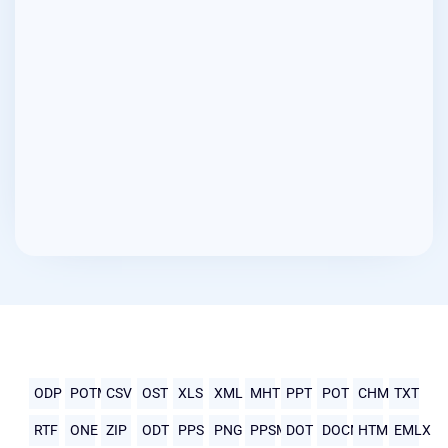
ODP
POTM
CSV
OST
XLS
XML
MHTML
PPT
POT
CHM
TXT
RTF
ONE
ZIP
ODT
PPS
PNG
PPSM
DOT
DOCM
HTML
EMLX