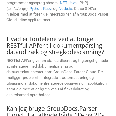
programmeringssprog såsom
.NET
,
Java
, [PHP]
(../../../php/),
Python
,
Ruby
, og
Node.js
. Disse SDK’er
hjælper med at forenkle integrationen af GroupDocs.Parser
Cloud i dine applikationer.
Hvad er fordelene ved at bruge
RESTful API’er til dokumentparsing,
dataudtræk og stregkodescanning?
RESTful API’er giver en standardiseret og tilgængelig måde
at interagere med dokumentparsing og
dataudtrækstjenester som GroupDocs.Parser Cloud. De
muliggør problemfri integration, automatisering og
tilpasning af dokumentrelaterede opgaver i din applikation,
samtidig med at et højt niveau af fleksibilitet og
skalerbarhed opretholdes.
Kan jeg bruge GroupDocs.Parser
Cloud til at afkode både 1D- og 2D-