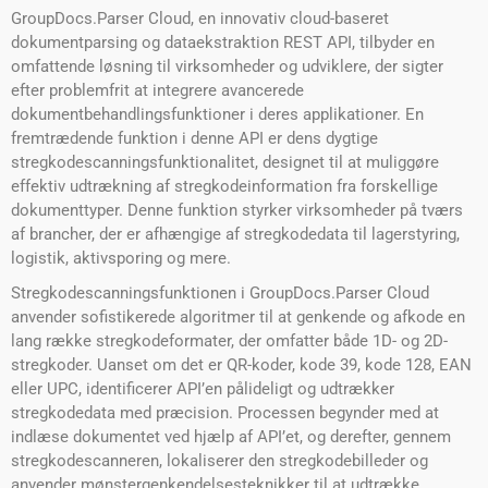
GroupDocs.Parser Cloud, en innovativ cloud-baseret
dokumentparsing og dataekstraktion REST API, tilbyder en
omfattende løsning til virksomheder og udviklere, der sigter
efter problemfrit at integrere avancerede
dokumentbehandlingsfunktioner i deres applikationer. En
fremtrædende funktion i denne API er dens dygtige
stregkodescanningsfunktionalitet, designet til at muliggøre
effektiv udtrækning af stregkodeinformation fra forskellige
dokumenttyper. Denne funktion styrker virksomheder på tværs
af brancher, der er afhængige af stregkodedata til lagerstyring,
logistik, aktivsporing og mere.
Stregkodescanningsfunktionen i GroupDocs.Parser Cloud
anvender sofistikerede algoritmer til at genkende og afkode en
lang række stregkodeformater, der omfatter både 1D- og 2D-
stregkoder. Uanset om det er QR-koder, kode 39, kode 128, EAN
eller UPC, identificerer API’en pålideligt og udtrækker
stregkodedata med præcision. Processen begynder med at
indlæse dokumentet ved hjælp af API’et, og derefter, gennem
stregkodescanneren, lokaliserer den stregkodebilleder og
anvender mønstergenkendelsesteknikker til at udtrække