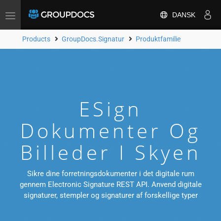
DANSK
Toggle
navigation
Products
GroupDocs.Signatur
Produktfamilie
ESign
Dokumenter Og
Billeder I Skyen
Sikre dine forretningsdokumenter i det digitale rum
gennem Electronic Signature REST API. Anvend digitale
signaturer, stempler og signaturer af forskellige typer