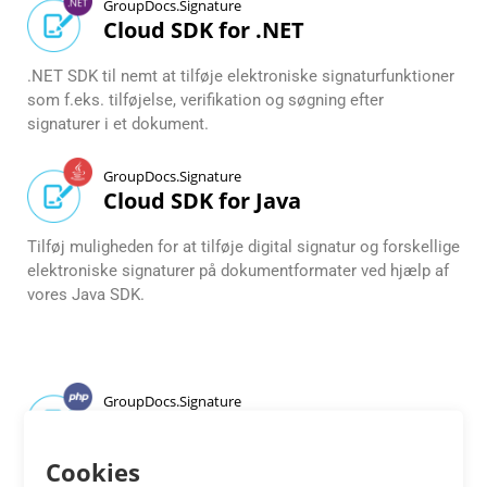
GroupDocs.Signature
Cloud SDK for .NET
.NET SDK til nemt at tilføje elektroniske signaturfunktioner
som f.eks. tilføjelse, verifikation og søgning efter
signaturer i et dokument.
GroupDocs.Signature
Cloud SDK for Java
Tilføj muligheden for at tilføje digital signatur og forskellige
elektroniske signaturer på dokumentformater ved hjælp af
vores Java SDK.
GroupDocs.Signature
Cloud SDK for PHP
Cookies
Inkorporer nemt e-Signatur-funktioner i dine PHP-