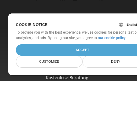
Heim
COOKIE NOTICE
Produkte
To provide you with the best experience, we use cookies for personalizatio
analytics, and ads. By using our site, you agree to
our cookie policy
.
Neue Veröffentlichungen
Preisgestaltung
ACCEPT
Dokumente
CUSTOMIZE
DENY
Freie Unterstützung
Kostenlose Beratung
Blog
Websites
Um
© Aspose Pty Ltd 2001-2026. Alle Rechte vorbehalten.