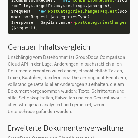
$comparisonRequest
=
new
ComparisonRequest
($sou
$request
=
new
PostCategoriesChangesRequest
($co
$response
=
$apiInstance
->
postCategoriesChanges
Genauer Inhaltsvergleich
Unabhängig vom Dateiformat ist GroupDocs.Comparison
Cloud API in der Lage, Änderungen in buchstäblich allen
Dokumentelementen zu erkennen, einschließlich Texten,
Linien, Kästchen, Rändern usw. Dies ermöglicht Benutzern,
vollständige Details aller Änderungen zu erhalten, die am
Dokument vorgenommen wurden: Texte, Schriftarten und -
stile, Seitenkopfzeilen, Fußzeilen und das Gesamtlayout –
alles wird genau analysiert und gemeldet, wenn
Unterschiede gefunden werden.
Erweiterte Dokumentenverwaltung