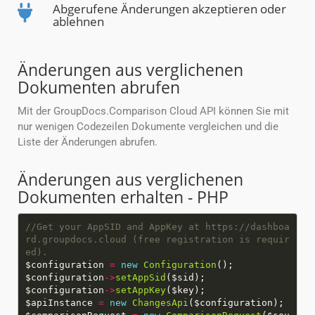
Abgerufene Änderungen akzeptieren oder
ablehnen
Änderungen aus verglichenen
Dokumenten abrufen
Mit der GroupDocs.Comparison Cloud API können Sie mit
nur wenigen Codezeilen Dokumente vergleichen und die
Liste der Änderungen abrufen.
Änderungen aus verglichenen
Dokumenten erhalten - PHP
//Get your AppSID and AppKey at https://dashboa
rd.groupdocs.cloud (free registration is requir
$configuration
=
new
Configuration
$configuration
->
setAppSid
$configuration
->
setAppKey
$apiInstance
=
new
ChangesApi