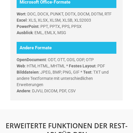
Microsoft Office-Formate
Wort
: DOC, DOCX, PUNKT, DOTX, DOCM, DOTM, RTF
Excel
: XLS, XLSX, XLSM, XLSB, XLS2003
PowerPoint
: PPT, PPTX, PPS, PPSX
Ausblick
: EML, EMLX, MSG
Andere Formate
OpenDocument
: ODT, OTT, ODS, ODP, OTP
Web
: HTM, HTML, MHTML *
Festes Layout
: PDF
Bilddateien
: JPEG, BMP, PNG, GIF *
Text
: TXT und
andere Textformate mit unterschiedlichen
Erweiterungen
Andere
: DJVU, DICOM, PDF, CSV
ERWEITERTE FUNKTIONEN DER REST-