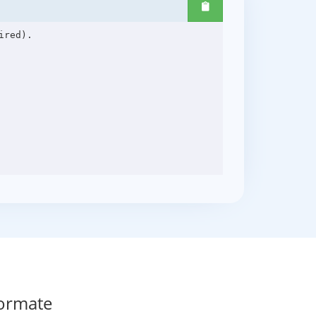
red).

Formate