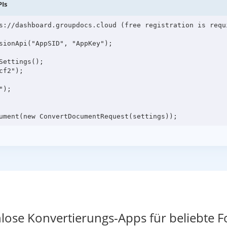
PIs
s://dashboard.groupdocs.cloud (free registration is requi
sionApi("AppSID", "AppKey");

ettings();

f2");

);

lose Konvertierungs-Apps für beliebte 