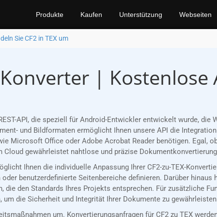
Produkte
Kaufen
Unterstützung
Webseiten
eln Sie CF2 in TEX um
-Konverter | Kostenlose
EST-API, die speziell für Android-Entwickler entwickelt wurde, di
nt- und Bildformaten ermöglicht Ihnen unsere API die Integration 
ie Microsoft Office oder Adobe Acrobat Reader benötigen. Egal, ob
 Cloud gewährleistet nahtlose und präzise Dokumentkonvertierungen
möglicht Ihnen die individuelle Anpassung Ihrer CF2-zu-TEX-Konvert
oder benutzerdefinierte Seitenbereiche definieren. Darüber hinaus 
, die den Standards Ihres Projekts entsprechen. Für zusätzliche Fu
 um die Sicherheit und Integrität Ihrer Dokumente zu gewährleisten
eitsmaßnahmen um. Konvertierungsanfragen für CF2 zu TEX werden 