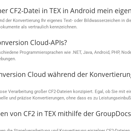
ner CF2-Datei in TEX in Android mein eig
nd der Konvertierung Ihr eigenes Text- oder Bildwasserzeichen in di
Dokumente als vertraulich kennzeichnen.
onversion Cloud-APIs?
chiedene Programmiersprachen wie .NET, Java, Android, PHP, Node.j
ebungen.
nversion Cloud während der Konvertierun
lose Verarbeitung großer CF2-Dateien konzipiert. Egal, ob Sie mi
hnelle und präzise Konvertierungen, ohne dass es zu Leistungseinb
en von CF2 in TEX mithilfe der GroupDocs
n die Stapelverarbeitung und Konvertierung einzelner CF2-Dateien 