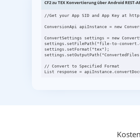
CF2 zu TEX Konvertierung über Android REST-A
//Get your App SID and App Key at http
ConversionApi apiInstance = new Conver
ConvertSettings settings = new ConvertS
settings.setFilePath("file-to-convert.c
settings.setFormat("tex");

settings.setOutputPath("ConvertedFiles"
// Convert to Specified Format

Kosten