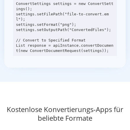
ConvertSettings settings = new ConvertSett
ings();
settings.setFilePath("file-to-convert.em
l");
settings.setFormat("png");
settings.setOutputPath("ConvertedFiles");
// Convert to Specified Format
List response = apiInstance.convertDocumen
Kostenlose Konvertierungs-Apps für
beliebte Formate