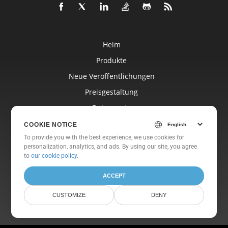
Heim
Produkte
Neue Veröffentlichungen
Preisgestaltung
Dokumente
Freie Unterstützung
COOKIE NOTICE
To provide you with the best experience, we use cookies for
Kostenlose Beratung
personalization, analytics, and ads. By using our site, you agree
Blog
to
our cookie policy
.
Websites
ACCEPT
Um
CUSTOMIZE
DENY