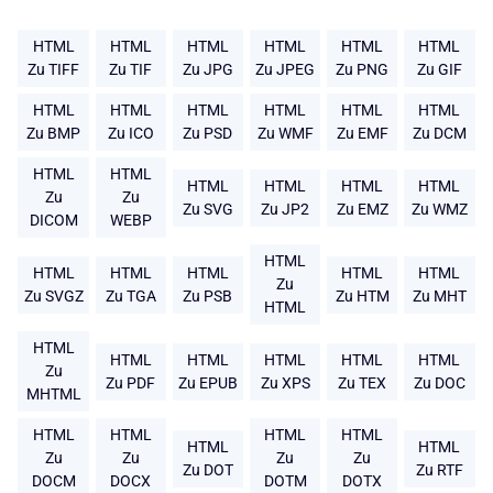
HTML
HTML
HTML
HTML
HTML
HTML
Zu TIFF
Zu TIF
Zu JPG
Zu JPEG
Zu PNG
Zu GIF
HTML
HTML
HTML
HTML
HTML
HTML
Zu BMP
Zu ICO
Zu PSD
Zu WMF
Zu EMF
Zu DCM
HTML
HTML
HTML
HTML
HTML
HTML
Zu
Zu
Zu SVG
Zu JP2
Zu EMZ
Zu WMZ
DICOM
WEBP
HTML
HTML
HTML
HTML
HTML
HTML
Zu
Zu SVGZ
Zu TGA
Zu PSB
Zu HTM
Zu MHT
HTML
HTML
HTML
HTML
HTML
HTML
HTML
Zu
Zu PDF
Zu EPUB
Zu XPS
Zu TEX
Zu DOC
MHTML
HTML
HTML
HTML
HTML
HTML
HTML
Zu
Zu
Zu
Zu
Zu DOT
Zu RTF
DOCM
DOCX
DOTM
DOTX