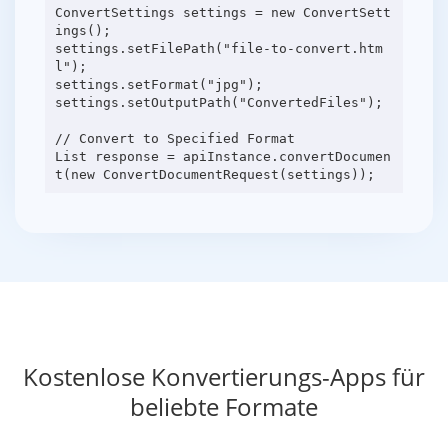
ConvertSettings settings = new ConvertSett
ings();
settings.setFilePath("file-to-convert.htm
l");
settings.setFormat("jpg");
settings.setOutputPath("ConvertedFiles");
// Convert to Specified Format
List response = apiInstance.convertDocumen
Kostenlose Konvertierungs-Apps für
beliebte Formate