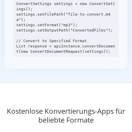
ConvertSettings settings = new ConvertSett
ings();
settings.setFilePath("file-to-convert.m4
a");
settings.setFormat("mp3");
settings.setOutputPath("ConvertedFiles");
// Convert to Specified Format
List response = apiInstance.convertDocumen
Kostenlose Konvertierungs-Apps für
beliebte Formate