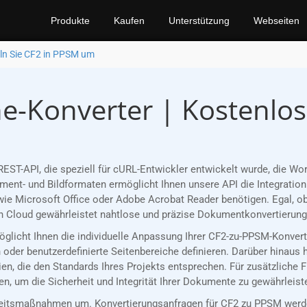
Produkte
Kaufen
Unterstützung
Webseiten
n Sie CF2 in PPSM um
e-Konverter | Kostenlo
REST-API, die speziell für cURL-Entwickler entwickelt wurde, die 
nt- und Bildformaten ermöglicht Ihnen unsere API die Integration 
ie Microsoft Office oder Adobe Acrobat Reader benötigen. Egal, ob
 Cloud gewährleistet nahtlose und präzise Dokumentkonvertierungen
rmöglicht Ihnen die individuelle Anpassung Ihrer CF2-zu-PPSM-Konve
oder benutzerdefinierte Seitenbereiche definieren. Darüber hinaus 
n, die den Standards Ihres Projekts entsprechen. Für zusätzliche 
, um die Sicherheit und Integrität Ihrer Dokumente zu gewährleist
eitsmaßnahmen um. Konvertierungsanfragen für CF2 zu PPSM werden