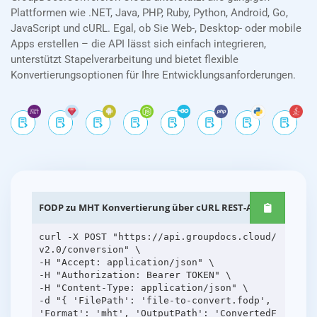
Plattformen wie .NET, Java, PHP, Ruby, Python, Android, Go,
JavaScript und cURL. Egal, ob Sie Web-, Desktop- oder mobile
Apps erstellen – die API lässt sich einfach integrieren,
unterstützt Stapelverarbeitung und bietet flexible
Konvertierungsoptionen für Ihre Entwicklungsanforderungen.
FODP zu MHT Konvertierung über cURL REST-APIs
curl -X POST "https://api.groupdocs.cloud/
v2.0/conversion" \
-H "Accept: application/json" \
-H "Authorization: Bearer TOKEN" \
-H "Content-Type: application/json" \
-d "{ 'FilePath': 'file-to-convert.fodp',
'Format': 'mht', 'OutputPath': 'ConvertedF