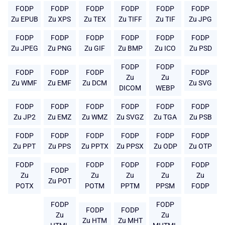
FODP
FODP
FODP
FODP
FODP
FODP
Zu EPUB
Zu XPS
Zu TEX
Zu TIFF
Zu TIF
Zu JPG
FODP
FODP
FODP
FODP
FODP
FODP
Zu JPEG
Zu PNG
Zu GIF
Zu BMP
Zu ICO
Zu PSD
FODP
FODP
FODP
FODP
FODP
FODP
Zu
Zu
Zu WMF
Zu EMF
Zu DCM
Zu SVG
DICOM
WEBP
FODP
FODP
FODP
FODP
FODP
FODP
Zu JP2
Zu EMZ
Zu WMZ
Zu SVGZ
Zu TGA
Zu PSB
FODP
FODP
FODP
FODP
FODP
FODP
Zu PPT
Zu PPS
Zu PPTX
Zu PPSX
Zu ODP
Zu OTP
FODP
FODP
FODP
FODP
FODP
FODP
Zu
Zu
Zu
Zu
Zu
Zu POT
POTX
POTM
PPTM
PPSM
FODP
FODP
FODP
FODP
FODP
Zu
Zu
Zu HTM
Zu MHT