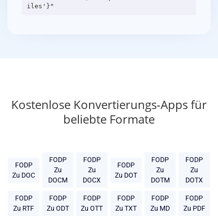
Kostenlose Konvertierungs-Apps für
beliebte Formate
FODP
FODP
FODP
FODP
FODP
FODP
Zu
Zu
Zu
Zu
Zu DOC
Zu DOT
DOCM
DOCX
DOTM
DOTX
FODP
FODP
FODP
FODP
FODP
FODP
Zu RTF
Zu ODT
Zu OTT
Zu TXT
Zu MD
Zu PDF