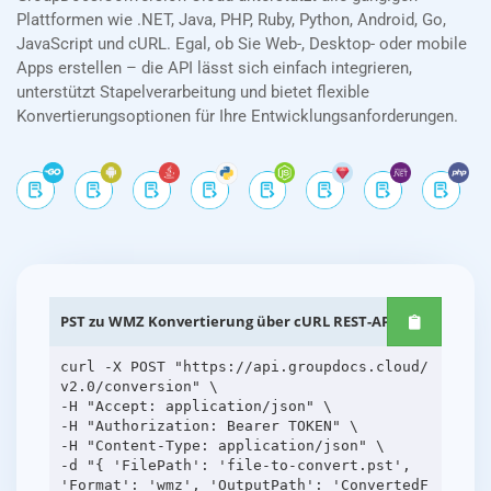
Plattformen wie .NET, Java, PHP, Ruby, Python, Android, Go,
JavaScript und cURL. Egal, ob Sie Web-, Desktop- oder mobile
Apps erstellen – die API lässt sich einfach integrieren,
unterstützt Stapelverarbeitung und bietet flexible
Konvertierungsoptionen für Ihre Entwicklungsanforderungen.
PST zu WMZ Konvertierung über cURL REST-APIs
curl -X POST "https://api.groupdocs.cloud/
v2.0/conversion" \
-H "Accept: application/json" \
-H "Authorization: Bearer TOKEN" \
-H "Content-Type: application/json" \
-d "{ 'FilePath': 'file-to-convert.pst',
'Format': 'wmz', 'OutputPath': 'ConvertedF