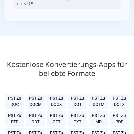
Kostenlose Konvertierungs-Apps für
beliebte Formate
PST Zu
PST Zu
PST Zu
PST Zu
PST Zu
PST Zu
DOC
DOCM
DOCX
DOT
DOTM
DOTX
PST Zu
PST Zu
PST Zu
PST Zu
PST Zu
PST Zu
RTF
ODT
OTT
TXT
MD
PDF
PST Zu
PST Zu
PST Zu
PST Zu
PST Zu
PST Zu