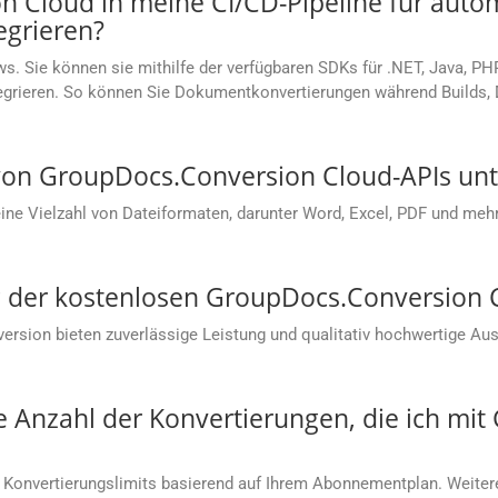
 Cloud in meine CI/CD-Pipeline für autom
grieren?
s. Sie können sie mithilfe der verfügbaren SDKs für .NET, Java, PH
ntegrieren. So können Sie Dokumentkonvertierungen während Builds
on GroupDocs.Conversion Cloud-APIs unte
e Vielzahl von Dateiformaten, darunter Word, Excel, PDF und mehr.
ung der kostenlosen GroupDocs.Conversion
sion bieten zuverlässige Leistung und qualitativ hochwertige Aus
ie Anzahl der Konvertierungen, die ich mi
 Konvertierungslimits basierend auf Ihrem Abonnementplan. Weitere