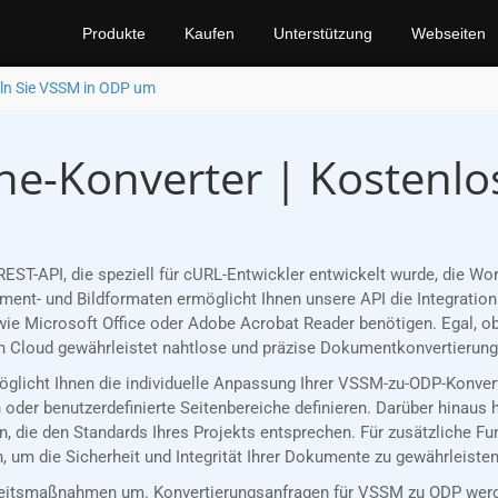
Produkte
Kaufen
Unterstützung
Webseiten
n Sie VSSM in ODP um
e-Konverter | Kostenlo
REST-API, die speziell für cURL-Entwickler entwickelt wurde, die
nt- und Bildformaten ermöglicht Ihnen unsere API die Integration 
ie Microsoft Office oder Adobe Acrobat Reader benötigen. Egal, ob
 Cloud gewährleistet nahtlose und präzise Dokumentkonvertierungen
rmöglicht Ihnen die individuelle Anpassung Ihrer VSSM-zu-ODP-Konve
oder benutzerdefinierte Seitenbereiche definieren. Darüber hinaus 
, die den Standards Ihres Projekts entsprechen. Für zusätzliche F
 um die Sicherheit und Integrität Ihrer Dokumente zu gewährleisten
eitsmaßnahmen um. Konvertierungsanfragen für VSSM zu ODP werden