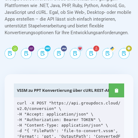
Plattformen wie .NET, Java, PHP, Ruby, Python, Android, Go,
JavaScript und cURL. Egal, ob Sie Web-, Desktop- oder mobile
Apps erstellen – die API lässt sich einfach integrieren,
unterstützt Stapelverarbeitung und bietet flexible
Konvertierungsoptionen für Ihre Entwicklungsanforderungen.
VSSM zu PPT Konvertierung über cURL REST-APIs
curl -X POST "https://api.groupdocs.cloud/
v2.0/conversion" \
-H "Accept: application/json" \
-H "Authorization: Bearer TOKEN" \
-H "Content-Type: application/json" \
-d "{ 'FilePath': 'file-to-convert.vssm',
'Format': 'ppt', 'OutputPath': 'ConvertedF