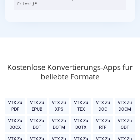
Kostenlose Konvertierungs-Apps für
beliebte Formate
VTX Zu
VTX Zu
VTX Zu
VTX Zu
VTX Zu
VTX Zu
PDF
EPUB
XPS
TEX
DOC
DOCM
VTX Zu
VTX Zu
VTX Zu
VTX Zu
VTX Zu
VTX Zu
DOCX
DOT
DOTM
DOTX
RTF
ODT
VTX Zu
VTX Zu
VTX Zu
VTX Zu
VTX Zu
VTX Zu