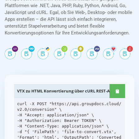
Plattformen wie .NET, Java, PHP, Ruby, Python, Android, Go,
JavaScript und cURL. Egal, ob Sie Web-, Desktop- oder mobile
Apps erstellen – die API lässt sich einfach integrieren,
unterstützt Stapelverarbeitung und bietet flexible
Konvertierungsoptionen für Ihre Entwicklungsanforderungen.
VTX zu HTML Konvertierung über cURL REST-APIs
curl -X POST "https://api.groupdocs.cloud/
v2.0/conversion" \
-H "Accept: application/json" \
-H "Authorization: Bearer TOKEN" \
-H "Content-Type: application/json" \
-d "{ 'FilePath': 'file-to-convert.vtx',
'Format': 'html', 'OutputPath': 'Converted