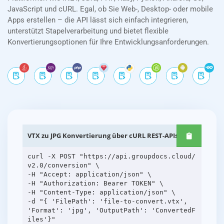
JavaScript und cURL. Egal, ob Sie Web-, Desktop- oder mobile
Apps erstellen – die API lässt sich einfach integrieren,
unterstützt Stapelverarbeitung und bietet flexible
Konvertierungsoptionen für Ihre Entwicklungsanforderungen.
VTX zu JPG Konvertierung über cURL REST-APIs
curl -X POST "https://api.groupdocs.cloud/
v2.0/conversion" \
-H "Accept: application/json" \
-H "Authorization: Bearer TOKEN" \
-H "Content-Type: application/json" \
-d "{ 'FilePath': 'file-to-convert.vtx',
'Format': 'jpg', 'OutputPath': 'ConvertedF