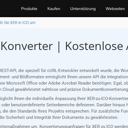
Produkte
Kaufen
Unterstützung
Webseiten
n Sie XER in ICO um
-Konverter | Kostenlose
EST-API, die speziell für cURL-Entwickler entwickelt wurde, die W
nt- und Bildformaten ermöglicht Ihnen unsere API die Integration 
ie Microsoft Office oder Adobe Acrobat Reader benötigen. Egal, ob
 Cloud gewährleistet nahtlose und präzise Dokumentkonvertierungen
möglicht Ihnen die individuelle Anpassung Ihrer XER-zu-ICO-Konvert
oder benutzerdefinierte Seitenbereiche definieren. Darüber hinaus 
, die den Standards Ihres Projekts entsprechen. Für zusätzliche Fu
ie Sicherheit und Integrität Ihrer Dokumente zu gewährleisten.
eitsmaßnahmen um. Konvertierungsanfragen für XER zu ICO werden 