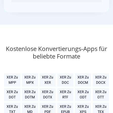
Kostenlose Konvertierungs-Apps für
beliebte Formate
XER Zu
XER Zu
XER Zu
XER Zu
XER Zu
XER Zu
MPP
MPX
XER
DOC
DOCM
DOCX
XER Zu
XER Zu
XER Zu
XER Zu
XER Zu
XER Zu
DOT
DOTM
DOTX
RTF
ODT
OTT
XER Zu
XER Zu
XER Zu
XER Zu
XER Zu
XER Zu
TXT
MD
PDF
EPUB
XPS
TEX