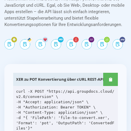
JavaScript und cURL. Egal, ob Sie Web-, Desktop- oder mobile
Apps erstellen – die API lässt sich einfach integrieren,
unterstützt Stapelverarbeitung und bietet flexible
Konvertierungsoptionen für Ihre Entwicklungsanforderungen.
XER zu POT Konvertierung über cURL REST-APIs
curl -X POST "https://api.groupdocs.cloud/
v2.0/conversion" \
-H "Accept: application/json" \
-H "Authorization: Bearer TOKEN" \
-H "Content-Type: application/json" \
-d "{ 'FilePath': 'file-to-convert.xer',
'Format': 'pot', 'OutputPath': 'ConvertedF