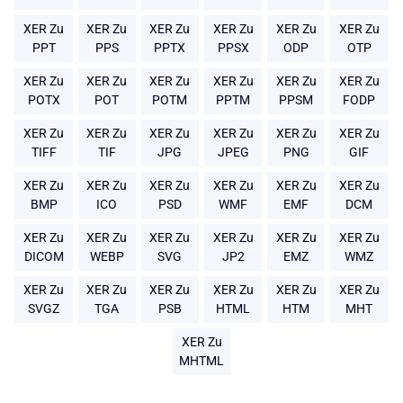
XER Zu
XER Zu
XER Zu
XER Zu
XER Zu
XER Zu
PPT
PPS
PPTX
PPSX
ODP
OTP
XER Zu
XER Zu
XER Zu
XER Zu
XER Zu
XER Zu
POTX
POT
POTM
PPTM
PPSM
FODP
XER Zu
XER Zu
XER Zu
XER Zu
XER Zu
XER Zu
TIFF
TIF
JPG
JPEG
PNG
GIF
XER Zu
XER Zu
XER Zu
XER Zu
XER Zu
XER Zu
BMP
ICO
PSD
WMF
EMF
DCM
XER Zu
XER Zu
XER Zu
XER Zu
XER Zu
XER Zu
DICOM
WEBP
SVG
JP2
EMZ
WMZ
XER Zu
XER Zu
XER Zu
XER Zu
XER Zu
XER Zu
SVGZ
TGA
PSB
HTML
HTM
MHT
XER Zu
MHTML