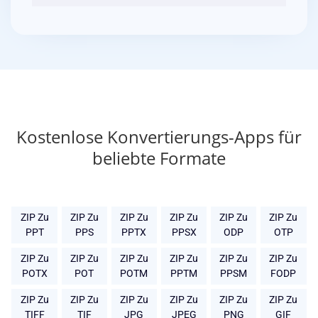
Kostenlose Konvertierungs-Apps für
beliebte Formate
ZIP Zu
ZIP Zu
ZIP Zu
ZIP Zu
ZIP Zu
ZIP Zu
PPT
PPS
PPTX
PPSX
ODP
OTP
ZIP Zu
ZIP Zu
ZIP Zu
ZIP Zu
ZIP Zu
ZIP Zu
POTX
POT
POTM
PPTM
PPSM
FODP
ZIP Zu
ZIP Zu
ZIP Zu
ZIP Zu
ZIP Zu
ZIP Zu
TIFF
TIF
JPG
JPEG
PNG
GIF