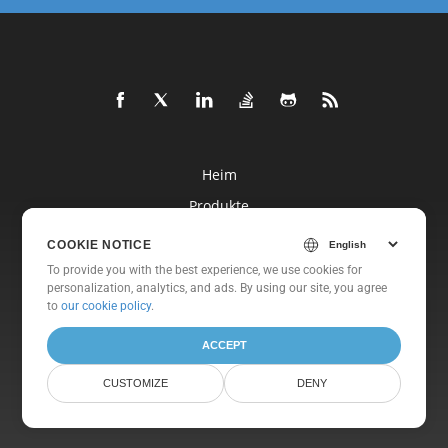
Heim
Produkte
Neue Veröffentlichungen
COOKIE NOTICE
Preisgestaltung
To provide you with the best experience, we use cookies for
personalization, analytics, and ads. By using our site, you agree
Dokumente
to
our cookie policy
.
Freie Unterstützung
ACCEPT
Kostenlose Beratung
CUSTOMIZE
DENY
Blog
Websites