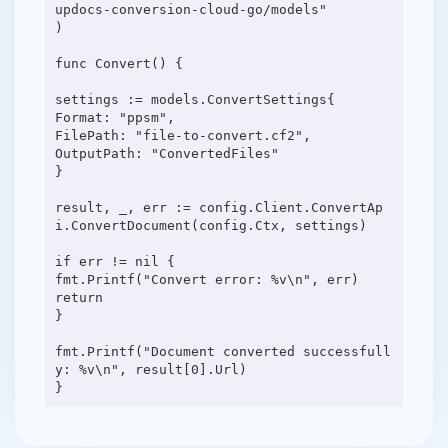
updocs-conversion-cloud-go/models"
)
func Convert() {
settings := models.ConvertSettings{
Format: "ppsm",
FilePath: "file-to-convert.cf2",
OutputPath: "ConvertedFiles"
}
result, _, err := config.Client.ConvertAp
i.ConvertDocument(config.Ctx, settings)
if err != nil {
fmt.Printf("Convert error: %v\n", err)
return
}
fmt.Printf("Document converted successfull
y: %v\n", result[0].Url)