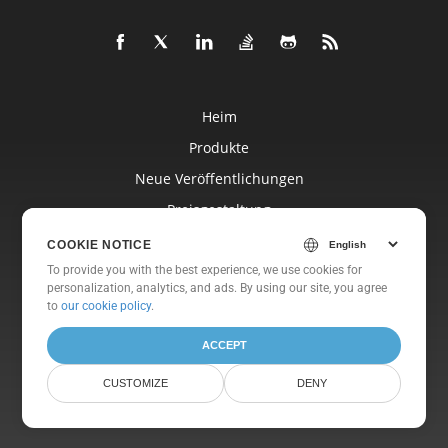
Heim
Produkte
Neue Veröffentlichungen
Preisgestaltung
Dokumente
COOKIE NOTICE
Freie Unterstützung
To provide you with the best experience, we use cookies for
personalization, analytics, and ads. By using our site, you agree
Kostenlose Beratung
to
our cookie policy
.
Blog
ACCEPT
Websites
CUSTOMIZE
DENY
Um