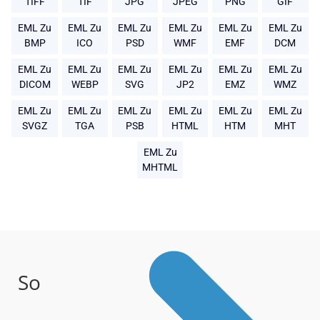
TIFF
TIF
JPG
JPEG
PNG
GIF
EML Zu
EML Zu
EML Zu
EML Zu
EML Zu
EML Zu
BMP
ICO
PSD
WMF
EMF
DCM
EML Zu
EML Zu
EML Zu
EML Zu
EML Zu
EML Zu
DICOM
WEBP
SVG
JP2
EMZ
WMZ
EML Zu
EML Zu
EML Zu
EML Zu
EML Zu
EML Zu
SVGZ
TGA
PSB
HTML
HTM
MHT
EML Zu
MHTML
So