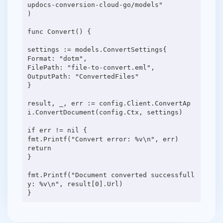
updocs-conversion-cloud-go/models"
)
func Convert() {
settings := models.ConvertSettings{
Format: "dotm",
FilePath: "file-to-convert.eml",
OutputPath: "ConvertedFiles"
}
result, _, err := config.Client.ConvertAp
i.ConvertDocument(config.Ctx, settings)
if err != nil {
fmt.Printf("Convert error: %v\n", err)
return
}
fmt.Printf("Document converted successfull
y: %v\n", result[0].Url)