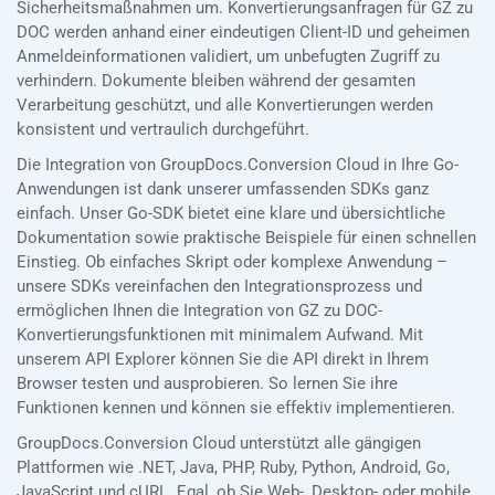
Sicherheitsmaßnahmen um. Konvertierungsanfragen für GZ zu
DOC werden anhand einer eindeutigen Client-ID und geheimen
Anmeldeinformationen validiert, um unbefugten Zugriff zu
verhindern. Dokumente bleiben während der gesamten
Verarbeitung geschützt, und alle Konvertierungen werden
konsistent und vertraulich durchgeführt.
Die Integration von GroupDocs.Conversion Cloud in Ihre Go-
Anwendungen ist dank unserer umfassenden SDKs ganz
einfach. Unser Go-SDK bietet eine klare und übersichtliche
Dokumentation sowie praktische Beispiele für einen schnellen
Einstieg. Ob einfaches Skript oder komplexe Anwendung –
unsere SDKs vereinfachen den Integrationsprozess und
ermöglichen Ihnen die Integration von GZ zu DOC-
Konvertierungsfunktionen mit minimalem Aufwand. Mit
unserem API Explorer können Sie die API direkt in Ihrem
Browser testen und ausprobieren. So lernen Sie ihre
Funktionen kennen und können sie effektiv implementieren.
GroupDocs.Conversion Cloud unterstützt alle gängigen
Plattformen wie .NET, Java, PHP, Ruby, Python, Android, Go,
JavaScript und cURL. Egal, ob Sie Web-, Desktop- oder mobile