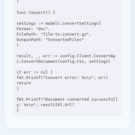
)
func Convert() {
settings := models.ConvertSettings{
Format: "doc",
FilePath: "file-to-convert.gz",
OutputPath: "ConvertedFiles"
}
result, _, err := config.Client.ConvertAp
i.ConvertDocument(config.Ctx, settings)
if err != nil {
fmt.Printf("Convert error: %v\n", err)
return
}
fmt.Printf("Document converted successfull
y: %v\n", result[0].Url)