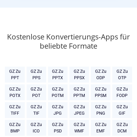
Kostenlose Konvertierungs-Apps für
beliebte Formate
GZ Zu
GZ Zu
GZ Zu
GZ Zu
GZ Zu
GZ Zu
PPT
PPS
PPTX
PPSX
ODP
OTP
GZ Zu
GZ Zu
GZ Zu
GZ Zu
GZ Zu
GZ Zu
POTX
POT
POTM
PPTM
PPSM
FODP
GZ Zu
GZ Zu
GZ Zu
GZ Zu
GZ Zu
GZ Zu
TIFF
TIF
JPG
JPEG
PNG
GIF
GZ Zu
GZ Zu
GZ Zu
GZ Zu
GZ Zu
GZ Zu
BMP
ICO
PSD
WMF
EMF
DCM