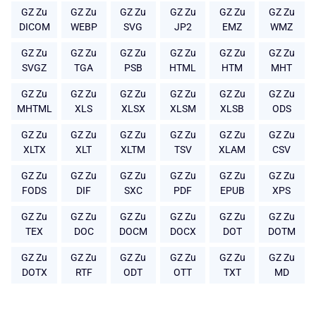
GZ Zu
GZ Zu
GZ Zu
GZ Zu
GZ Zu
GZ Zu
DICOM
WEBP
SVG
JP2
EMZ
WMZ
GZ Zu
GZ Zu
GZ Zu
GZ Zu
GZ Zu
GZ Zu
SVGZ
TGA
PSB
HTML
HTM
MHT
GZ Zu
GZ Zu
GZ Zu
GZ Zu
GZ Zu
GZ Zu
MHTML
XLS
XLSX
XLSM
XLSB
ODS
GZ Zu
GZ Zu
GZ Zu
GZ Zu
GZ Zu
GZ Zu
XLTX
XLT
XLTM
TSV
XLAM
CSV
GZ Zu
GZ Zu
GZ Zu
GZ Zu
GZ Zu
GZ Zu
FODS
DIF
SXC
PDF
EPUB
XPS
GZ Zu
GZ Zu
GZ Zu
GZ Zu
GZ Zu
GZ Zu
TEX
DOC
DOCM
DOCX
DOT
DOTM
GZ Zu
GZ Zu
GZ Zu
GZ Zu
GZ Zu
GZ Zu
DOTX
RTF
ODT
OTT
TXT
MD