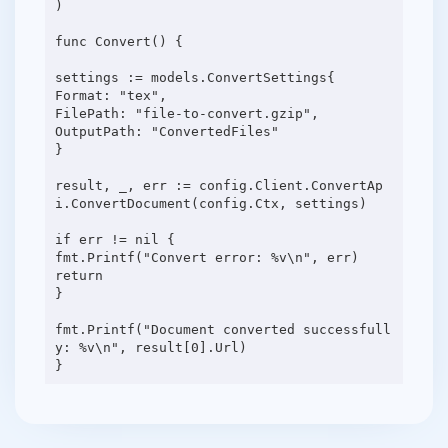
)
func Convert() {
settings := models.ConvertSettings{
Format: "tex",
FilePath: "file-to-convert.gzip",
OutputPath: "ConvertedFiles"
}
result, _, err := config.Client.ConvertAp
i.ConvertDocument(config.Ctx, settings)
if err != nil {
fmt.Printf("Convert error: %v\n", err)
return
}
fmt.Printf("Document converted successfull
y: %v\n", result[0].Url)