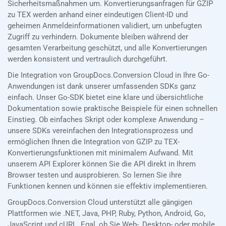
Sicherheitsmaßnahmen um. Konvertierungsanfragen für GZIP
zu TEX werden anhand einer eindeutigen Client-ID und
geheimen Anmeldeinformationen validiert, um unbefugten
Zugriff zu verhindern. Dokumente bleiben während der
gesamten Verarbeitung geschützt, und alle Konvertierungen
werden konsistent und vertraulich durchgeführt.
Die Integration von GroupDocs.Conversion Cloud in Ihre Go-
Anwendungen ist dank unserer umfassenden SDKs ganz
einfach. Unser Go-SDK bietet eine klare und übersichtliche
Dokumentation sowie praktische Beispiele für einen schnellen
Einstieg. Ob einfaches Skript oder komplexe Anwendung –
unsere SDKs vereinfachen den Integrationsprozess und
ermöglichen Ihnen die Integration von GZIP zu TEX-
Konvertierungsfunktionen mit minimalem Aufwand. Mit
unserem API Explorer können Sie die API direkt in Ihrem
Browser testen und ausprobieren. So lernen Sie ihre
Funktionen kennen und können sie effektiv implementieren.
GroupDocs.Conversion Cloud unterstützt alle gängigen
Plattformen wie .NET, Java, PHP, Ruby, Python, Android, Go,
JavaScript und cURL. Egal, ob Sie Web-, Desktop- oder mobile