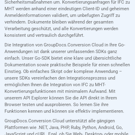
Sicherheitsmaßnahmen um. Konvertierungsanfragen für IFC zu
MHT werden anhand einer eindeutigen Client-ID und geheimen
Anmeldeinformationen validiert, um unbefugten Zugriff zu
verhindern. Dokumente bleiben während der gesamten
Verarbeitung geschützt, und alle Konvertierungen werden
konsistent und vertraulich durchgeführt.
Die Integration von GroupDocs.Conversion Cloud in Ihre Go-
Anwendungen ist dank unserer umfassenden SDKs ganz
einfach. Unser Go-SDK bietet eine klare und übersichtliche
Dokumentation sowie praktische Beispiele für einen schnellen
Einstieg. Ob einfaches Skript oder komplexe Anwendung –
unsere SDKs vereinfachen den Integrationsprozess und
ermöglichen Ihnen die Integration von IFC zu MHT-
Konvertierungsfunktionen mit minimalem Aufwand. Mit
unserem API Explorer können Sie die API direkt in Ihrem
Browser testen und ausprobieren. So lernen Sie ihre
Funktionen kennen und können sie effektiv implementieren.
GroupDocs.Conversion Cloud unterstützt alle gängigen
Plattformen wie .NET, Java, PHP, Ruby, Python, Android, Go,
JavaScript und cURL. Egal, ob Sie Web-, Desktop- oder mobile