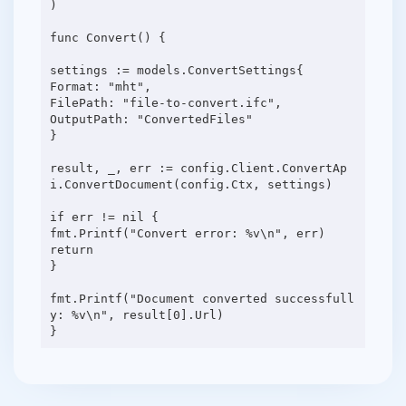
)
func Convert() {
settings := models.ConvertSettings{
Format: "mht",
FilePath: "file-to-convert.ifc",
OutputPath: "ConvertedFiles"
}
result, _, err := config.Client.ConvertAp
i.ConvertDocument(config.Ctx, settings)
if err != nil {
fmt.Printf("Convert error: %v\n", err)
return
}
fmt.Printf("Document converted successfull
y: %v\n", result[0].Url)