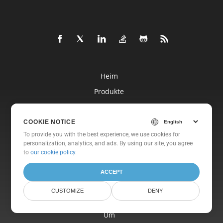
Heim
Produkte
Neue Veröffentlichungen
Preisgestaltung
COOKIE NOTICE
To provide you with the best experience, we use cookies for
Dokumente
personalization, analytics, and ads. By using our site, you agree
Freie Unterstützung
to
our cookie policy
.
Kostenlose Beratung
ACCEPT
Blog
CUSTOMIZE
DENY
Websites
Um