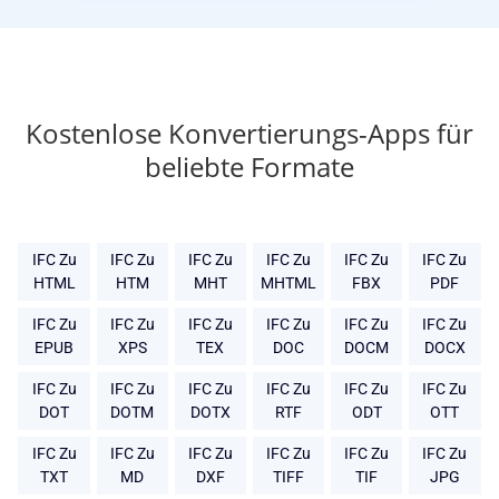
Kostenlose Konvertierungs-Apps für
beliebte Formate
IFC Zu
IFC Zu
IFC Zu
IFC Zu
IFC Zu
IFC Zu
HTML
HTM
MHT
MHTML
FBX
PDF
IFC Zu
IFC Zu
IFC Zu
IFC Zu
IFC Zu
IFC Zu
EPUB
XPS
TEX
DOC
DOCM
DOCX
IFC Zu
IFC Zu
IFC Zu
IFC Zu
IFC Zu
IFC Zu
DOT
DOTM
DOTX
RTF
ODT
OTT
IFC Zu
IFC Zu
IFC Zu
IFC Zu
IFC Zu
IFC Zu
TXT
MD
DXF
TIFF
TIF
JPG