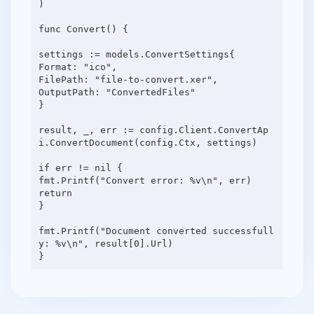
)
func Convert() {
settings := models.ConvertSettings{
Format: "ico",
FilePath: "file-to-convert.xer",
OutputPath: "ConvertedFiles"
}
result, _, err := config.Client.ConvertAp
i.ConvertDocument(config.Ctx, settings)
if err != nil {
fmt.Printf("Convert error: %v\n", err)
return
}
fmt.Printf("Document converted successfull
y: %v\n", result[0].Url)