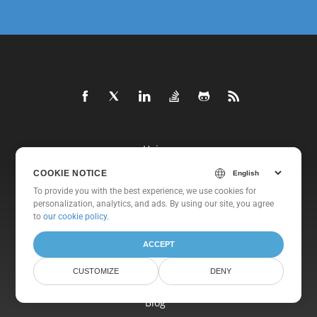
Heim
Produkte
COOKIE NOTICE
To provide you with the best experience, we use cookies for
Neue Veröffentlichungen
personalization, analytics, and ads. By using our site, you agree
Preisgestaltung
to
our cookie policy
.
Dokumente
ACCEPT
Freie Unterstützung
CUSTOMIZE
DENY
Kostenlose Beratung
Blog