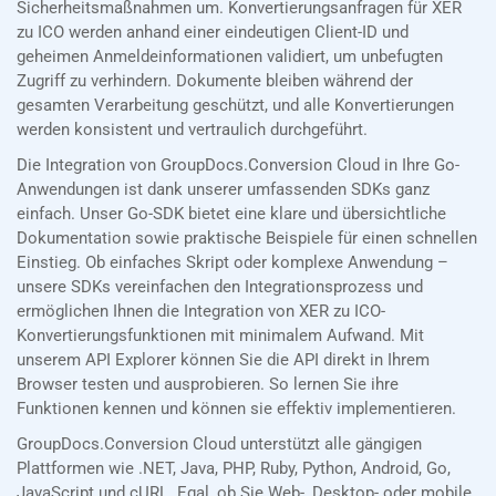
Sicherheitsmaßnahmen um. Konvertierungsanfragen für XER
zu ICO werden anhand einer eindeutigen Client-ID und
geheimen Anmeldeinformationen validiert, um unbefugten
Zugriff zu verhindern. Dokumente bleiben während der
gesamten Verarbeitung geschützt, und alle Konvertierungen
werden konsistent und vertraulich durchgeführt.
Die Integration von GroupDocs.Conversion Cloud in Ihre Go-
Anwendungen ist dank unserer umfassenden SDKs ganz
einfach. Unser Go-SDK bietet eine klare und übersichtliche
Dokumentation sowie praktische Beispiele für einen schnellen
Einstieg. Ob einfaches Skript oder komplexe Anwendung –
unsere SDKs vereinfachen den Integrationsprozess und
ermöglichen Ihnen die Integration von XER zu ICO-
Konvertierungsfunktionen mit minimalem Aufwand. Mit
unserem API Explorer können Sie die API direkt in Ihrem
Browser testen und ausprobieren. So lernen Sie ihre
Funktionen kennen und können sie effektiv implementieren.
GroupDocs.Conversion Cloud unterstützt alle gängigen
Plattformen wie .NET, Java, PHP, Ruby, Python, Android, Go,
JavaScript und cURL. Egal, ob Sie Web-, Desktop- oder mobile