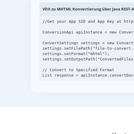
VDX zu MHTML Konvertierung über Java REST-A
//Get your App SID and App Key at http
ConversionApi apiInstance = new Conver
ConvertSettings settings = new ConvertS
settings.setFilePath("file-to-convert.v
settings.setFormat("mhtml");

settings.setOutputPath("ConvertedFiles"
// Convert to Specified Format
