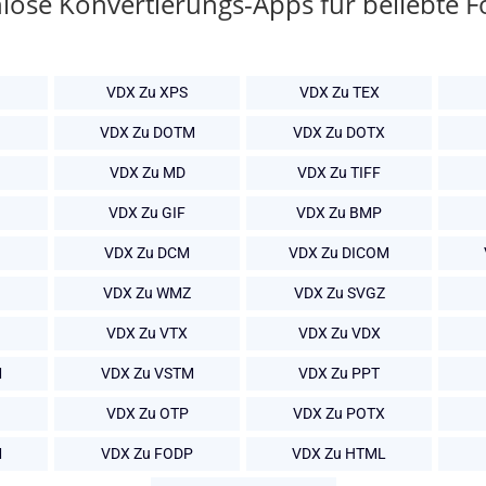
lose Konvertierungs-Apps für beliebte 
B
VDX Zu XPS
VDX Zu TEX
VDX Zu DOTM
VDX Zu DOTX
VDX Zu MD
VDX Zu TIFF
VDX Zu GIF
VDX Zu BMP
VDX Zu DCM
VDX Zu DICOM
VDX Zu WMZ
VDX Zu SVGZ
VDX Zu VTX
VDX Zu VDX
M
VDX Zu VSTM
VDX Zu PPT
VDX Zu OTP
VDX Zu POTX
M
VDX Zu FODP
VDX Zu HTML