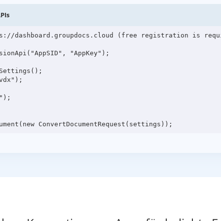
PIs
s://dashboard.groupdocs.cloud (free registration is requi
sionApi("AppSID", "AppKey");

ettings();

dx");

);
