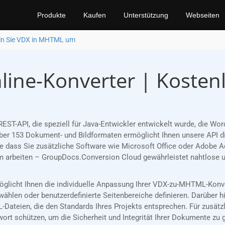
Produkte
Kaufen
Unterstützung
Webseiten
n Sie VDX in MHTML um
ne-Konverter | Kostenl
REST-API, die speziell für Java-Entwickler entwickelt wurde, die
er 153 Dokument- und Bildformaten ermöglicht Ihnen unsere API die
 dass Sie zusätzliche Software wie Microsoft Office oder Adobe Ac
m arbeiten – GroupDocs.Conversion Cloud gewährleistet nahtlose 
rmöglicht Ihnen die individuelle Anpassung Ihrer VDX-zu-MHTML-Konv
ählen oder benutzerdefinierte Seitenbereiche definieren. Darüber h
Dateien, die den Standards Ihres Projekts entsprechen. Für zusätz
t schützen, um die Sicherheit und Integrität Ihrer Dokumente zu 