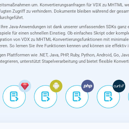
eitsmaßnahmen um. Konvertierungsanfragen für VDX zu MHTML werd
ugten Zugriff zu verhindern. Dokumente bleiben während der gesamt
durchgeführt.
 Ihre Java-Anwendungen ist dank unserer umfassenden SDKs ganz ei
spiele für einen schnellen Einstieg. Ob einfaches Skript oder kom
tegration von VDX zu MHTML-Konvertierungsfunktionen mit minimal
eren. So lernen Sie ihre Funktionen kennen und können sie effektiv
en Plattformen wie .NET, Java, PHP, Ruby, Python, Android, Go, Jav
tegrieren, unterstützt Stapelverarbeitung und bietet flexible Konver