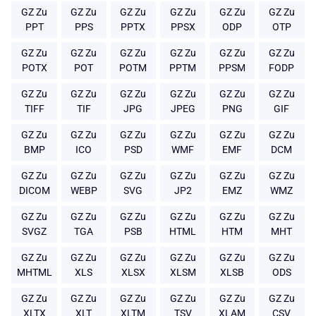
GZ Zu
GZ Zu
GZ Zu
GZ Zu
GZ Zu
GZ Zu
PPT
PPS
PPTX
PPSX
ODP
OTP
GZ Zu
GZ Zu
GZ Zu
GZ Zu
GZ Zu
GZ Zu
POTX
POT
POTM
PPTM
PPSM
FODP
GZ Zu
GZ Zu
GZ Zu
GZ Zu
GZ Zu
GZ Zu
TIFF
TIF
JPG
JPEG
PNG
GIF
GZ Zu
GZ Zu
GZ Zu
GZ Zu
GZ Zu
GZ Zu
BMP
ICO
PSD
WMF
EMF
DCM
GZ Zu
GZ Zu
GZ Zu
GZ Zu
GZ Zu
GZ Zu
DICOM
WEBP
SVG
JP2
EMZ
WMZ
GZ Zu
GZ Zu
GZ Zu
GZ Zu
GZ Zu
GZ Zu
SVGZ
TGA
PSB
HTML
HTM
MHT
GZ Zu
GZ Zu
GZ Zu
GZ Zu
GZ Zu
GZ Zu
MHTML
XLS
XLSX
XLSM
XLSB
ODS
GZ Zu
GZ Zu
GZ Zu
GZ Zu
GZ Zu
GZ Zu
XLTX
XLT
XLTM
TSV
XLAM
CSV