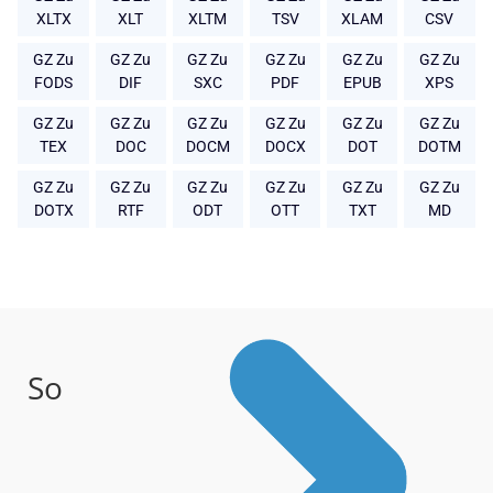
XLTX
XLT
XLTM
TSV
XLAM
CSV
GZ Zu
GZ Zu
GZ Zu
GZ Zu
GZ Zu
GZ Zu
FODS
DIF
SXC
PDF
EPUB
XPS
GZ Zu
GZ Zu
GZ Zu
GZ Zu
GZ Zu
GZ Zu
TEX
DOC
DOCM
DOCX
DOT
DOTM
GZ Zu
GZ Zu
GZ Zu
GZ Zu
GZ Zu
GZ Zu
DOTX
RTF
ODT
OTT
TXT
MD
So