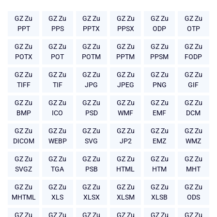
GZ Zu
GZ Zu
GZ Zu
GZ Zu
GZ Zu
GZ Zu
PPT
PPS
PPTX
PPSX
ODP
OTP
GZ Zu
GZ Zu
GZ Zu
GZ Zu
GZ Zu
GZ Zu
POTX
POT
POTM
PPTM
PPSM
FODP
GZ Zu
GZ Zu
GZ Zu
GZ Zu
GZ Zu
GZ Zu
TIFF
TIF
JPG
JPEG
PNG
GIF
GZ Zu
GZ Zu
GZ Zu
GZ Zu
GZ Zu
GZ Zu
BMP
ICO
PSD
WMF
EMF
DCM
GZ Zu
GZ Zu
GZ Zu
GZ Zu
GZ Zu
GZ Zu
DICOM
WEBP
SVG
JP2
EMZ
WMZ
GZ Zu
GZ Zu
GZ Zu
GZ Zu
GZ Zu
GZ Zu
SVGZ
TGA
PSB
HTML
HTM
MHT
GZ Zu
GZ Zu
GZ Zu
GZ Zu
GZ Zu
GZ Zu
MHTML
XLS
XLSX
XLSM
XLSB
ODS
GZ Zu
GZ Zu
GZ Zu
GZ Zu
GZ Zu
GZ Zu