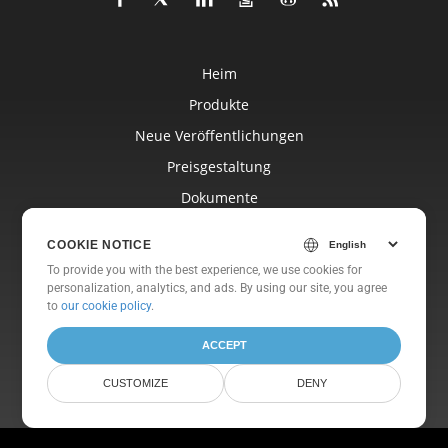
Heim
Produkte
Neue Veröffentlichungen
Preisgestaltung
Dokumente
Freie Unterstützung
COOKIE NOTICE
Kostenlose Beratung
To provide you with the best experience, we use cookies for
personalization, analytics, and ads. By using our site, you agree
Blog
to
our cookie policy
.
Websites
ACCEPT
Um
CUSTOMIZE
DENY