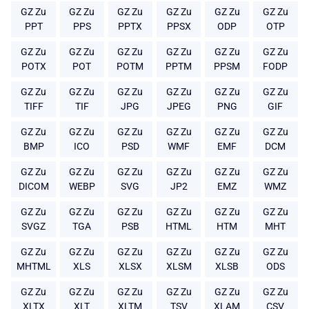
GZ Zu
GZ Zu
GZ Zu
GZ Zu
GZ Zu
GZ Zu
PPT
PPS
PPTX
PPSX
ODP
OTP
GZ Zu
GZ Zu
GZ Zu
GZ Zu
GZ Zu
GZ Zu
POTX
POT
POTM
PPTM
PPSM
FODP
GZ Zu
GZ Zu
GZ Zu
GZ Zu
GZ Zu
GZ Zu
TIFF
TIF
JPG
JPEG
PNG
GIF
GZ Zu
GZ Zu
GZ Zu
GZ Zu
GZ Zu
GZ Zu
BMP
ICO
PSD
WMF
EMF
DCM
GZ Zu
GZ Zu
GZ Zu
GZ Zu
GZ Zu
GZ Zu
DICOM
WEBP
SVG
JP2
EMZ
WMZ
GZ Zu
GZ Zu
GZ Zu
GZ Zu
GZ Zu
GZ Zu
SVGZ
TGA
PSB
HTML
HTM
MHT
GZ Zu
GZ Zu
GZ Zu
GZ Zu
GZ Zu
GZ Zu
MHTML
XLS
XLSX
XLSM
XLSB
ODS
GZ Zu
GZ Zu
GZ Zu
GZ Zu
GZ Zu
GZ Zu
XLTX
XLT
XLTM
TSV
XLAM
CSV