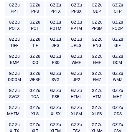
GZ Zu
GZ Zu
GZ Zu
GZ Zu
GZ Zu
GZ Zu
PPT
PPS
PPTX
PPSX
ODP
OTP
GZ Zu
GZ Zu
GZ Zu
GZ Zu
GZ Zu
GZ Zu
POTX
POT
POTM
PPTM
PPSM
FODP
GZ Zu
GZ Zu
GZ Zu
GZ Zu
GZ Zu
GZ Zu
TIFF
TIF
JPG
JPEG
PNG
GIF
GZ Zu
GZ Zu
GZ Zu
GZ Zu
GZ Zu
GZ Zu
BMP
ICO
PSD
WMF
EMF
DCM
GZ Zu
GZ Zu
GZ Zu
GZ Zu
GZ Zu
GZ Zu
DICOM
WEBP
SVG
JP2
EMZ
WMZ
GZ Zu
GZ Zu
GZ Zu
GZ Zu
GZ Zu
GZ Zu
SVGZ
TGA
PSB
HTML
HTM
MHT
GZ Zu
GZ Zu
GZ Zu
GZ Zu
GZ Zu
GZ Zu
MHTML
XLS
XLSX
XLSM
XLSB
ODS
GZ Zu
GZ Zu
GZ Zu
GZ Zu
GZ Zu
GZ Zu
XLTX
XLT
XLTM
TSV
XLAM
CSV