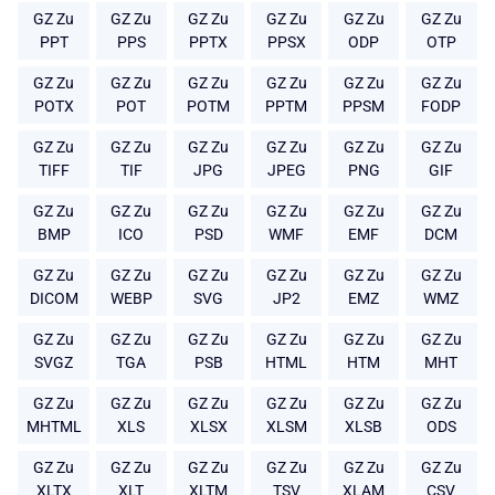
GZ Zu
GZ Zu
GZ Zu
GZ Zu
GZ Zu
GZ Zu
PPT
PPS
PPTX
PPSX
ODP
OTP
GZ Zu
GZ Zu
GZ Zu
GZ Zu
GZ Zu
GZ Zu
POTX
POT
POTM
PPTM
PPSM
FODP
GZ Zu
GZ Zu
GZ Zu
GZ Zu
GZ Zu
GZ Zu
TIFF
TIF
JPG
JPEG
PNG
GIF
GZ Zu
GZ Zu
GZ Zu
GZ Zu
GZ Zu
GZ Zu
BMP
ICO
PSD
WMF
EMF
DCM
GZ Zu
GZ Zu
GZ Zu
GZ Zu
GZ Zu
GZ Zu
DICOM
WEBP
SVG
JP2
EMZ
WMZ
GZ Zu
GZ Zu
GZ Zu
GZ Zu
GZ Zu
GZ Zu
SVGZ
TGA
PSB
HTML
HTM
MHT
GZ Zu
GZ Zu
GZ Zu
GZ Zu
GZ Zu
GZ Zu
MHTML
XLS
XLSX
XLSM
XLSB
ODS
GZ Zu
GZ Zu
GZ Zu
GZ Zu
GZ Zu
GZ Zu
XLTX
XLT
XLTM
TSV
XLAM
CSV