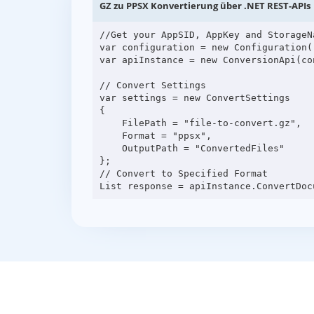
GZ zu PPSX Konvertierung über .NET REST-APIs
//Get your AppSID, AppKey and StorageN
var configuration = new Configuration(
var apiInstance = new ConversionApi(con
// Convert Settings

var settings = new ConvertSettings

{

    FilePath = "file-to-convert.gz",

    Format = "ppsx",

    OutputPath = "ConvertedFiles"

};

// Convert to Specified Format
