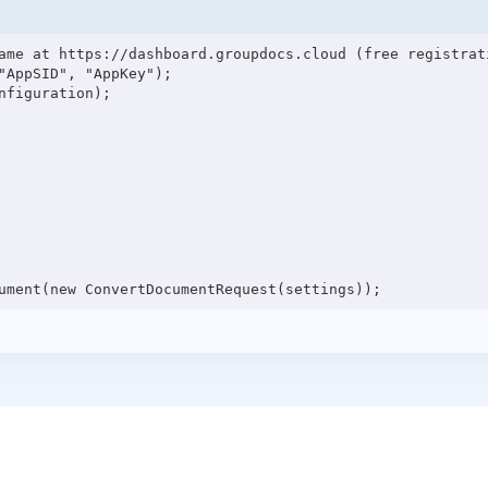
ame at https://dashboard.groupdocs.cloud (free registrati
"AppSID", "AppKey");

figuration);
