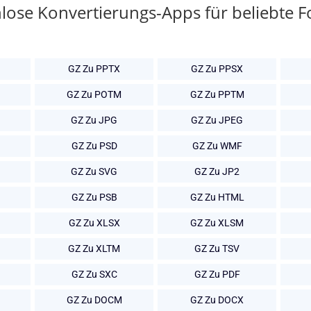
lose Konvertierungs-Apps für beliebte 
GZ Zu PPTX
GZ Zu PPSX
GZ Zu POTM
GZ Zu PPTM
GZ Zu JPG
GZ Zu JPEG
GZ Zu PSD
GZ Zu WMF
GZ Zu SVG
GZ Zu JP2
GZ Zu PSB
GZ Zu HTML
GZ Zu XLSX
GZ Zu XLSM
GZ Zu XLTM
GZ Zu TSV
GZ Zu SXC
GZ Zu PDF
GZ Zu DOCM
GZ Zu DOCX