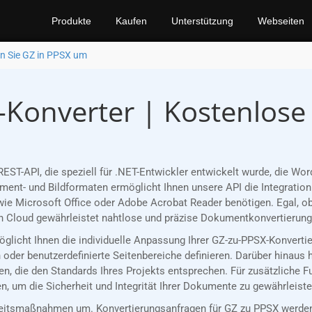
Produkte
Kaufen
Unterstützung
Webseiten
n Sie GZ in PPSX um
-Konverter | Kostenlose
EST-API, die speziell für .NET-Entwickler entwickelt wurde, die W
nt- und Bildformaten ermöglicht Ihnen unsere API die Integration 
ie Microsoft Office oder Adobe Acrobat Reader benötigen. Egal, ob
 Cloud gewährleistet nahtlose und präzise Dokumentkonvertierungen
möglicht Ihnen die individuelle Anpassung Ihrer GZ-zu-PPSX-Konvert
oder benutzerdefinierte Seitenbereiche definieren. Darüber hinaus 
n, die den Standards Ihres Projekts entsprechen. Für zusätzliche 
, um die Sicherheit und Integrität Ihrer Dokumente zu gewährleiste
eitsmaßnahmen um. Konvertierungsanfragen für GZ zu PPSX werden 