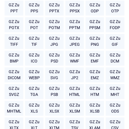
GZ Zu
GZ Zu
GZ Zu
GZ Zu
GZ Zu
GZ Zu
PPT
PPS
PPTX
PPSX
ODP
OTP
GZ Zu
GZ Zu
GZ Zu
GZ Zu
GZ Zu
GZ Zu
POTX
POT
POTM
PPTM
PPSM
FODP
GZ Zu
GZ Zu
GZ Zu
GZ Zu
GZ Zu
GZ Zu
TIFF
TIF
JPG
JPEG
PNG
GIF
GZ Zu
GZ Zu
GZ Zu
GZ Zu
GZ Zu
GZ Zu
BMP
ICO
PSD
WMF
EMF
DCM
GZ Zu
GZ Zu
GZ Zu
GZ Zu
GZ Zu
GZ Zu
DICOM
WEBP
SVG
JP2
EMZ
WMZ
GZ Zu
GZ Zu
GZ Zu
GZ Zu
GZ Zu
GZ Zu
SVGZ
TGA
PSB
HTML
HTM
MHT
GZ Zu
GZ Zu
GZ Zu
GZ Zu
GZ Zu
GZ Zu
MHTML
XLS
XLSX
XLSM
XLSB
ODS
GZ Zu
GZ Zu
GZ Zu
GZ Zu
GZ Zu
GZ Zu
XLTX
XLT
XLTM
TSV
XLAM
CSV