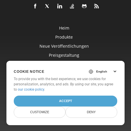
Heim
Produkte
Neue Veröffentlichungen
Preisgestaltung
Dokumente
COOKIE NOTICE
Freie Unterstützung
To provide you with the best experience, we use cookies for
Kostenlose Beratung
personalization, analytics, and ads. By using our site, you agree
to
our cookie policy
.
Blog
Websites
ACCEPT
Um
CUSTOMIZE
DENY