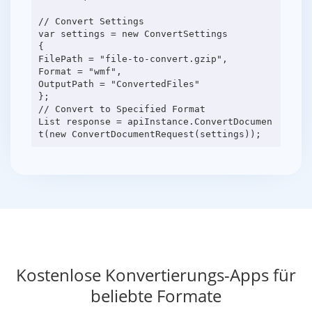
// Convert Settings
var settings = new ConvertSettings
{
FilePath = "file-to-convert.gzip",
Format = "wmf",
OutputPath = "ConvertedFiles"
};
// Convert to Specified Format
List response = apiInstance.ConvertDocumen
Kostenlose Konvertierungs-Apps für
beliebte Formate