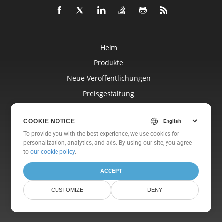
Heim
Produkte
Neue Veröffentlichungen
Preisgestaltung
Dokumente
COOKIE NOTICE
Freie Unterstützung
To provide you with the best experience, we use cookies for
Kostenlose Beratung
personalization, analytics, and ads. By using our site, you agree
to
our cookie policy
.
Blog
Websites
ACCEPT
Um
CUSTOMIZE
DENY