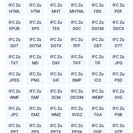
IFC Zu
IFC Zu
IFC Zu
IFC Zu
IFC Zu
IFC Zu
HTML
HTM
MHT
MHTML
FBX
PDF
IFC Zu
IFC Zu
IFC Zu
IFC Zu
IFC Zu
IFC Zu
EPUB
XPS
TEX
DOC
DOCM
DOCX
IFC Zu
IFC Zu
IFC Zu
IFC Zu
IFC Zu
IFC Zu
DOT
DOTM
DOTX
RTF
ODT
OTT
IFC Zu
IFC Zu
IFC Zu
IFC Zu
IFC Zu
IFC Zu
TXT
MD
DXF
TIFF
TIF
JPG
IFC Zu
IFC Zu
IFC Zu
IFC Zu
IFC Zu
IFC Zu
JPEG
PNG
GIF
BMP
ICO
PSD
IFC Zu
IFC Zu
IFC Zu
IFC Zu
IFC Zu
IFC Zu
WMF
EMF
DCM
DICOM
WEBP
SVG
IFC Zu
IFC Zu
IFC Zu
IFC Zu
IFC Zu
IFC Zu
JP2
EMZ
WMZ
SVGZ
TGA
PSB
IFC Zu
IFC Zu
IFC Zu
IFC Zu
IFC Zu
IFC Zu
PPT
PPS
PPTX
PPSX
ODP
OTP