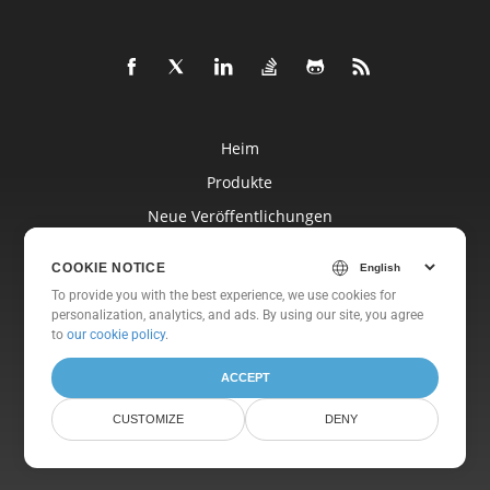
Heim
Produkte
Neue Veröffentlichungen
Preisgestaltung
COOKIE NOTICE
Dokumente
To provide you with the best experience, we use cookies for
personalization, analytics, and ads. By using our site, you agree
Freie Unterstützung
to
our cookie policy
.
Kostenlose Beratung
ACCEPT
Blog
Websites
CUSTOMIZE
DENY
Um