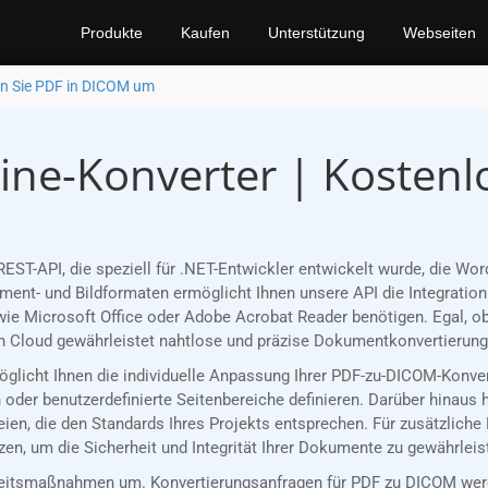
Produkte
Kaufen
Unterstützung
Webseiten
n Sie PDF in DICOM um
ne-Konverter | Kostenl
REST-API, die speziell für .NET-Entwickler entwickelt wurde, die 
nt- und Bildformaten ermöglicht Ihnen unsere API die Integration 
ie Microsoft Office oder Adobe Acrobat Reader benötigen. Egal, ob
 Cloud gewährleistet nahtlose und präzise Dokumentkonvertierungen
rmöglicht Ihnen die individuelle Anpassung Ihrer PDF-zu-DICOM-Konv
oder benutzerdefinierte Seitenbereiche definieren. Darüber hinaus 
en, die den Standards Ihres Projekts entsprechen. Für zusätzliche
n, um die Sicherheit und Integrität Ihrer Dokumente zu gewährleis
eitsmaßnahmen um. Konvertierungsanfragen für PDF zu DICOM werde