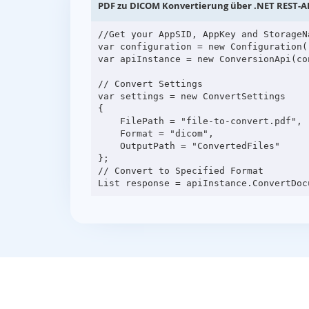
PDF zu DICOM Konvertierung über .NET REST-A
//Get your AppSID, AppKey and StorageN
var configuration = new Configuration(
var apiInstance = new ConversionApi(con
// Convert Settings

var settings = new ConvertSettings

{

    FilePath = "file-to-convert.pdf",

    Format = "dicom",

    OutputPath = "ConvertedFiles"

};

// Convert to Specified Format
