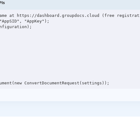
PIs
ame at https://dashboard.groupdocs.cloud (free registrati
"AppSID", "AppKey");

figuration);
