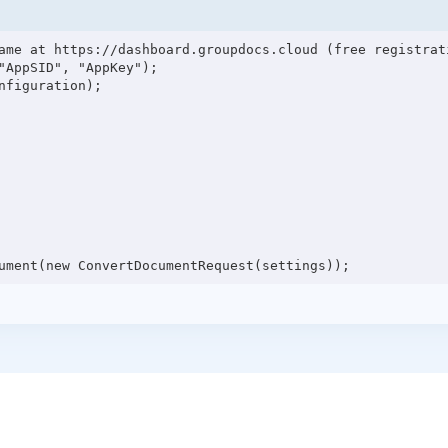
ame at https://dashboard.groupdocs.cloud (free registrati
"AppSID", "AppKey");

figuration);
