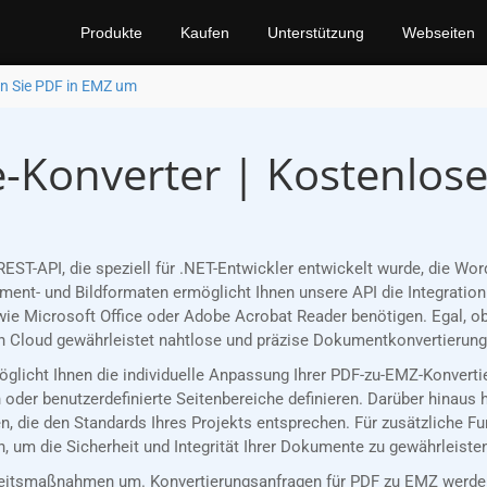
Produkte
Kaufen
Unterstützung
Webseiten
n Sie PDF in EMZ um
-Konverter | Kostenlos
EST-API, die speziell für .NET-Entwickler entwickelt wurde, die 
nt- und Bildformaten ermöglicht Ihnen unsere API die Integration 
ie Microsoft Office oder Adobe Acrobat Reader benötigen. Egal, ob
 Cloud gewährleistet nahtlose und präzise Dokumentkonvertierungen
möglicht Ihnen die individuelle Anpassung Ihrer PDF-zu-EMZ-Konvert
oder benutzerdefinierte Seitenbereiche definieren. Darüber hinaus 
, die den Standards Ihres Projekts entsprechen. Für zusätzliche F
 um die Sicherheit und Integrität Ihrer Dokumente zu gewährleiste
eitsmaßnahmen um. Konvertierungsanfragen für PDF zu EMZ werden 