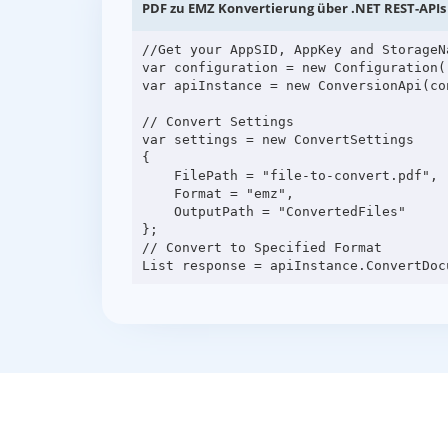
PDF zu EMZ Konvertierung über .NET REST-APIs
//Get your AppSID, AppKey and StorageN
var configuration = new Configuration(
var apiInstance = new ConversionApi(con
// Convert Settings

var settings = new ConvertSettings

{

    FilePath = "file-to-convert.pdf",

    Format = "emz",

    OutputPath = "ConvertedFiles"

};

// Convert to Specified Format
