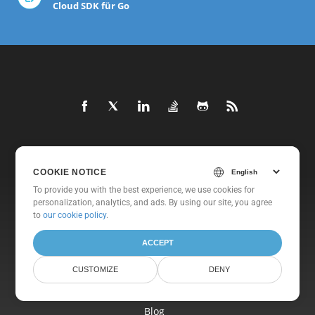
Cloud SDK für Go
Heim
COOKIE NOTICE
Produkte
To provide you with the best experience, we use cookies for
Neue Veröffentlichungen
personalization, analytics, and ads. By using our site, you agree
to
our cookie policy
.
Preisgestaltung
ACCEPT
Dokumente
Freie Unterstützung
CUSTOMIZE
DENY
Kostenlose Beratung
Blog