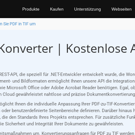
Produkte
Kaufen
Unterstützung
Webseiten
 Sie PDF in TIF um
-Konverter | Kostenlose 
EST-API, die speziell für .NET-Entwickler entwickelt wurde, die W
nt- und Bildformaten ermöglicht Ihnen unsere API die Integration 
ie Microsoft Office oder Adobe Acrobat Reader benötigen. Egal, ob
 Cloud gewährleistet nahtlose und präzise Dokumentkonvertierungen
möglicht Ihnen die individuelle Anpassung Ihrer PDF-zu-TIF-Konverti
oder benutzerdefinierte Seitenbereiche definieren. Darüber hinaus 
, die den Standards Ihres Projekts entsprechen. Für zusätzliche Fu
e Sicherheit und Integrität Ihrer Dokumente zu gewährleisten.
eitsmaßnahmen um. Konvertierungsanfragen für PDF zu TIF werden a