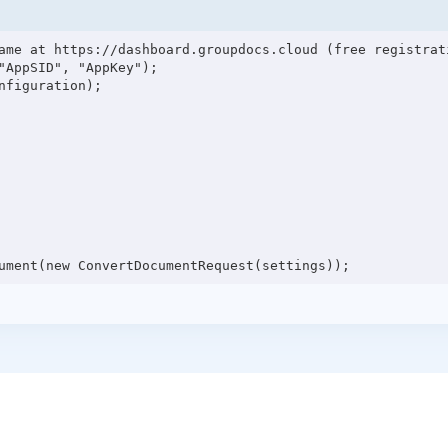
ame at https://dashboard.groupdocs.cloud (free registrati
"AppSID", "AppKey");

figuration);
