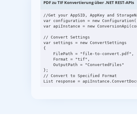
PDF zu TIF Konvertierung über .NET REST-APIs
//Get your AppSID, AppKey and StorageN
var configuration = new Configuration(
var apiInstance = new ConversionApi(con
// Convert Settings

var settings = new ConvertSettings

{

    FilePath = "file-to-convert.pdf",

    Format = "tif",

    OutputPath = "ConvertedFiles"

};

// Convert to Specified Format
