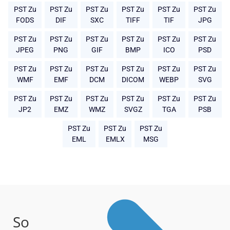
PST Zu
PST Zu
PST Zu
PST Zu
PST Zu
PST Zu
FODS
DIF
SXC
TIFF
TIF
JPG
PST Zu
PST Zu
PST Zu
PST Zu
PST Zu
PST Zu
JPEG
PNG
GIF
BMP
ICO
PSD
PST Zu
PST Zu
PST Zu
PST Zu
PST Zu
PST Zu
WMF
EMF
DCM
DICOM
WEBP
SVG
PST Zu
PST Zu
PST Zu
PST Zu
PST Zu
PST Zu
JP2
EMZ
WMZ
SVGZ
TGA
PSB
PST Zu
PST Zu
PST Zu
EML
EMLX
MSG
So