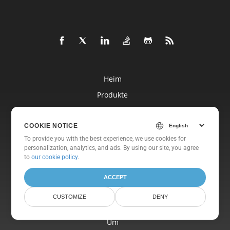
Heim
Produkte
Neue Veröffentlichungen
Preisgestaltung
COOKIE NOTICE
To provide you with the best experience, we use cookies for
Dokumente
personalization, analytics, and ads. By using our site, you agree
to
our cookie policy
.
Freie Unterstützung
Kostenlose Beratung
ACCEPT
Blog
CUSTOMIZE
DENY
Websites
Um